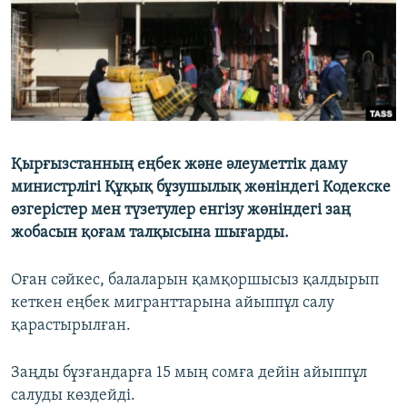
Қырғызстанның еңбек және әлеуметтік даму
министрлігі Құқық бұзушылық жөніндегі Кодекске
өзгерістер мен түзетулер енгізу жөніндегі заң
жобасын қоғам талқысына шығарды.
Оған сәйкес, балаларын қамқоршысыз қалдырып
кеткен еңбек мигранттарына айыппұл салу
қарастырылған.
Заңды бұзғандарға 15 мың сомға дейін айыппұл
салуды көздейді.