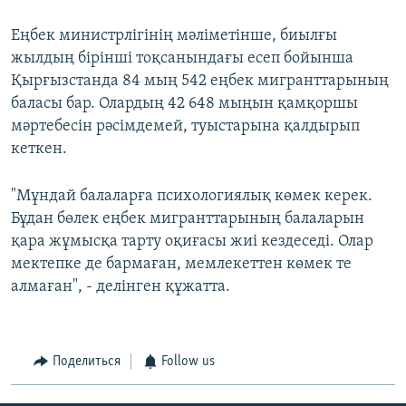
Еңбек министрлігінің мәліметінше, биылғы
жылдың бірінші тоқсанындағы есеп бойынша
Қырғызстанда 84 мың 542 еңбек мигранттарының
баласы бар. Олардың 42 648 мыңын қамқоршы
мәртебесін рәсімдемей, туыстарына қалдырып
кеткен.
"Мұндай балаларға психологиялық көмек керек.
Бұдан бөлек еңбек мигранттарының балаларын
қара жұмысқа тарту оқиғасы жиі кездеседі. Олар
мектепке де бармаған, мемлекеттен көмек те
алмаған", - делінген құжатта.
Поделиться
Follow us