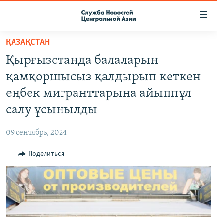
Ссылки
доступа
Вернуться
ҚАЗАҚСТАН
к
О ПРОЕКТЕ
Қырғызстанда балаларын
основному
ПОДПИСКА
содержанию
қамқоршысыз қалдырып кеткен
КОНТАКТЫ
Вернутся
еңбек мигранттарына айыппұл
к
RFE/RL ДИРЕКТ
салу ұсынылды
главной
НАСТОЯЩЕЕ ВРЕМЯ
навигации
09 сентябрь, 2024
Вернутся
МИГРАНТ МЕДИА
к
Поделиться
поиску