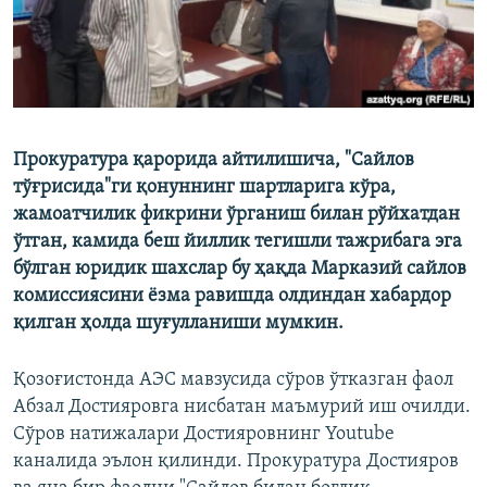
Прокуратура қарорида айтилишича, "Сайлов
тўғрисида"ги қонуннинг шартларига кўра,
жамоатчилик фикрини ўрганиш билан рўйхатдан
ўтган, камида беш йиллик тегишли тажрибага эга
бўлган юридик шахслар бу ҳақда Марказий сайлов
комиссиясини ёзма равишда олдиндан хабардор
қилган ҳолда шуғулланиши мумкин.
Қозоғистонда АЭС мавзусида сўров ўтказган фаол
Абзал Достияровга нисбатан маъмурий иш очилди.
Сўров натижалари Достияровнинг Youtube
каналида эълон қилинди. Прокуратура Достияров