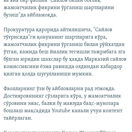
ва яна бир фаолни "Сайлов билан боғлиқ
жамоатчилик фикрини ўрганиш шартларини
бузиш"да айбламоқда.
Прокуратура қарорида айтилишича, "Сайлов
тўғрисида"ги қонуннинг шартларига кўра,
жамоатчилик фикрини ўрганиш билан рўйхатдан
ўтган, камида беш йиллик тегишли тажрибага эга
бўлган юридик шахслар бу ҳақда Марказий сайлов
комиссиясини ёзма равишда олдиндан хабардор
қилган ҳолда шуғулланиши мумкин.
Фаолларнинг ўзи бу айбловларни рад этмоқда.
Достияровннинг сўзларига кўра, у жамоатчилик
сўровини эмас, балки бу мавзуда баҳс-мунозара
бошлаш мақсадида Youtube канали учун контент
тайёрлаган.