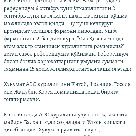
Қозоғистон президенти Қосим-Жомарт Тўқаев
референдум 6 октябрь куни ўтказилишини 2
сентябрь куни парламент палаталарининг қўшма
мажлисида эълон қилди. Шу куни кечқурун
президент тегишли фармони имзолади. Ушбу
фармоннинг 2-бандига кўра, "Сиз Қозоғистонда
атом электр станцияси қурилишига розимисиз?"
деган савол референдумга қўйилади. Референдум
билан боғлиқ харажатларнинг умумий суммаси
таҳминан 15 ярим миллиард тенгени ташкил этади
Ҳукумат АЭС қурилишини Хитой, Франция, Россия
ёки Жанубий Корея компанияларидан бирига
топширмоқчи.
Қозоғистонда АЭС қурилиши учун энг эҳтимолий
майдон Балхаш кўли соҳилидаги Улкен қишлоғи
ҳисобланади. Ҳукумат рўйхатига кўра,