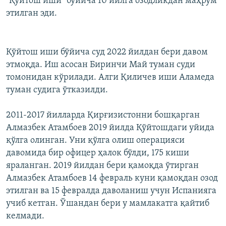
"Қўйтош иши" бўйича 10 йилга озодликдан маҳрум
этилган эди.
Қўйтош иши бўйича суд 2022 йилдан бери давом
этмоқда. Иш асосан Биринчи Май туман суди
томонидан кўрилади. Алги Қиличев иши Аламеда
туман судига ўтказилди.
2011-2017 йилларда Қирғизистонни бошқарган
Алмазбек Атамбоев 2019 йилда Қўйтошдаги уйида
қўлга олинган. Уни қўлга олиш операцияси
давомида бир офицер ҳалок бўлди, 175 киши
яраланган. 2019 йилдан бери қамоқда ўтирган
Алмазбек Атамбоев 14 февраль куни қамоқдан озод
этилган ва 15 февралда даволаниш учун Испанияга
учиб кетган. Ўшандан бери у мамлакатга қайтиб
келмади.