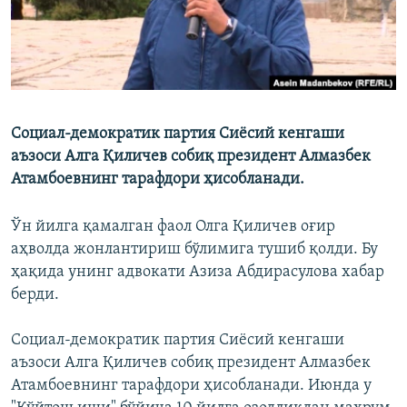
Социал-демократик партия Сиёсий кенгаши
аъзоси Алга Қиличев собиқ президент Алмазбек
Атамбоевнинг тарафдори ҳисобланади.
Ўн йилга қамалган фаол Олга Қиличев оғир
аҳволда жонлантириш бўлимига тушиб қолди. Бу
ҳақида унинг адвокати Азиза Абдирасулова хабар
берди.
Социал-демократик партия Сиёсий кенгаши
аъзоси Алга Қиличев собиқ президент Алмазбек
Атамбоевнинг тарафдори ҳисобланади. Июнда у