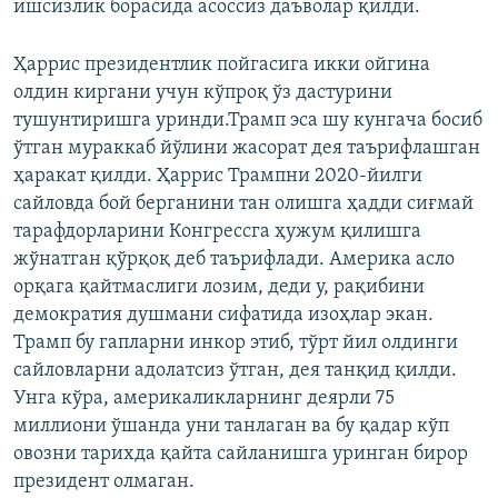
ишсизлик борасида асоссиз даъволар қилди.
Ҳаррис президентлик пойгасига икки ойгина
олдин киргани учун кўпроқ ўз дастурини
тушунтиришга уринди.Трамп эса шу кунгача босиб
ўтган мураккаб йўлини жасорат дея таърифлашган
ҳаракат қилди. Ҳаррис Трампни 2020-йилги
сайловда бой берганини тан олишга ҳадди сиғмай
тарафдорларини Конгрессга ҳужум қилишга
жўнатган қўрқоқ деб таърифлади. Америка асло
орқага қайтмаслиги лозим, деди у, рақибини
демократия душмани сифатида изоҳлар экан.
Трамп бу гапларни инкор этиб, тўрт йил олдинги
сайловларни адолатсиз ўтган, дея танқид қилди.
Унга кўра, америкаликларнинг деярли 75
миллиони ўшанда уни танлаган ва бу қадар кўп
овозни тарихда қайта сайланишга уринган бирор
президент олмаган.