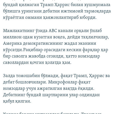
бундай қилмаган Трамп Ҳаррис билан хушмуомала
бўлишга урингани дебатни ижтимоий тармоқларда
кўраётган оммани ҳаяжонлантириб юборди.
Мамлакатнинг ўзида ABC канали орқали ўнлаб
миллион одам кузатган воқеа, дейди таҳлилчилар,
Америка демократиясининг жадал эканини
кўрсатди.Рақиблар орасидаги кескин фарқлар ҳар
бир саволга жавобда сезилди, ҳатто номзодлар
саволлардан қочган ҳолатда ҳам.
Залда томошабин бўлмади, фақат Трамп, Ҳаррис ва
дебат бошловчилари. Микрофонлар фақат
номзодлар учун ажратилган вақтда ёқилди.
Дебатнинг бундай шартларини улар олдиндан
қабул қилган.