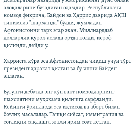
Демократлар назарида у Американинг дунё билан
алоқаларини бузадиган одамдир. Республикачи
номзод фикрича, Байден ва Ҳаррис даврида АҚШ
тинимсиз "шарманда" бўлди, жумладан
Афғонистонни тарк этар экан. Миллиардлаб
долларлик қурол-аслаҳа ортда қолди, исроф
қилинди, дейди у.
Ҳаррисга кўра эса Афғонистондан чиқиш учун тўрт
президент ҳаракат қилган ва бу ишни Байден
эплаган.
Бугунги дебатда энг кўп вақт номзодларнинг
шахсиятини муҳокама қилишга сарфланди.
Кейинги ўринларда эса иқтисод ва аборт билан
боғлиқ масалалар. Ташқи сиёсат, иммиграция ва
соғлиқни сақлашга жами ярим соат кетган.