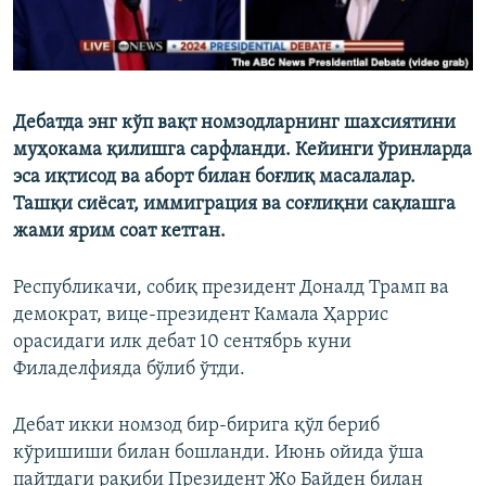
Дебатда энг кўп вақт номзодларнинг шахсиятини
муҳокама қилишга сарфланди. Кейинги ўринларда
эса иқтисод ва аборт билан боғлиқ масалалар.
Ташқи сиёсат, иммиграция ва соғлиқни сақлашга
жами ярим соат кетган.
Республикачи, собиқ президент Доналд Трамп ва
демократ, вице-президент Камала Ҳаррис
орасидаги илк дебат 10 сентябрь куни
Филаделфияда бўлиб ўтди.
Дебат икки номзод бир-бирига қўл бериб
кўришиши билан бошланди. Июнь ойида ўша
пайтдаги рақиби Президент Жо Байден билан