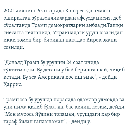
2021 йилнинг 6 январида Конгрессда амалга
оширилган зўравонликлардан афсусдамисиз, деб
сўралганда Трамп демократларни айблади.Ташқи
сиёсатга келганида, Украинадаги уруш юзасидан
икки томон бир-биридан нақадар йироқ экани
сезилди.
"Доналд Трамп бу урушни 24 соат ичида
тўхтатмоқчи. Бу дегани у бой беришга шай, чиқиб
кетади. Бу эса Америкага хос иш эмас", - дейди
Ҳаррис.
Трамп эса бу урушда норасида одамлар ўлмоқда ва
уни нима қилиб бўлса-да, бас қилиш лозим, дейди.
"Мен муроса йўлини топаман, урушдаги ҳар бир
тараф билан гаплашаман", - дейди у.