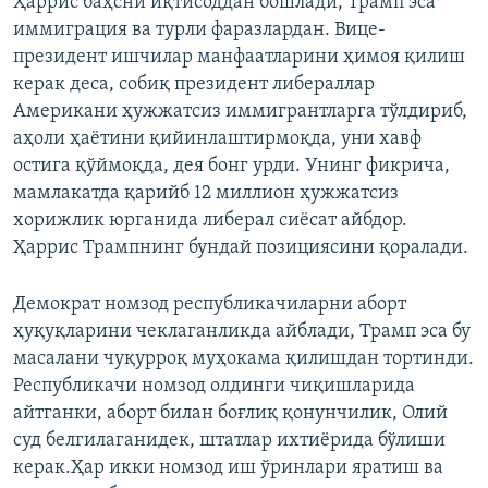
Ҳаррис баҳсни иқтисоддан бошлади, Трамп эса
иммиграция ва турли фаразлардан. Вице-
президент ишчилар манфаатларини ҳимоя қилиш
керак деса, собиқ президент либераллар
Американи ҳужжатсиз иммигрантларга тўлдириб,
аҳоли ҳаётини қийинлаштирмоқда, уни хавф
остига қўймоқда, дея бонг урди. Унинг фикрича,
мамлакатда қарийб 12 миллион ҳужжатсиз
хорижлик юрганида либерал сиёсат айбдор.
Ҳаррис Трампнинг бундай позициясини қоралади.
Демократ номзод республикачиларни аборт
ҳуқуқларини чеклаганликда айблади, Трамп эса бу
масалани чуқурроқ муҳокама қилишдан тортинди.
Республикачи номзод олдинги чиқишларида
айтганки, аборт билан боғлиқ қонунчилик, Олий
суд белгилаганидек, штатлар ихтиёрида бўлиши
керак.Ҳар икки номзод иш ўринлари яратиш ва