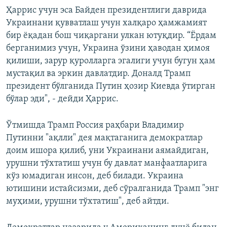
Ҳаррис учун эса Байден президентлиги даврида
Украинани қувватлаш учун халқаро ҳамжамият
бир ёқадан бош чиқаргани улкан ютуқдир. “Ёрдам
берганимиз учун, Украина ўзини ҳаводан ҳимоя
қилиши, зарур қуролларга эгалиги учун бугун ҳам
мустақил ва эркин давлатдир. Доналд Трамп
президент бўлганида Путин ҳозир Киевда ўтирган
бўлар эди", - дейди Ҳаррис.
Ўтмишда Трамп Россия раҳбари Владимир
Путинни "ақлли" дея мақтаганига демократлар
доим ишора қилиб, уни Украинани аямайдиган,
урушни тўхтатиш учун бу давлат манфаатларига
кўз юмадиган инсон, деб билади. Украина
ютишини истайсизми, деб сўралганида Трамп "энг
муҳими, урушни тўхтатиш", деб айтди.