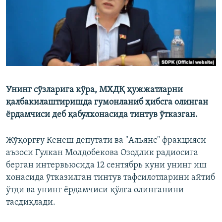
Унинг сўзларига кўра, МХДҚ ҳужжатларни
қалбакилаштиришда гумонланиб ҳибсга олинган
ёрдамчиси деб қабулхонасида тинтув ўтказган.
Жўқоргғу Кенеш депутати ва "Альянс" фракцияси
аъзоси Гулкан Молдобекова Озодлик радиосига
берган интервьюсида 12 сентябрь куни унинг иш
хонасида ўтказилган тинтув тафсилотларини айтиб
ўтди ва унинг ёрдамчиси қўлга олинганини
тасдиқлади.