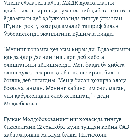
Унинг сўзларига кўра, МХДҚ ҳужжатларни
қалбакилаштиришда гумонланиб ҳибсга олинган
ёрдамчиси деб қабулхонасида тинтув ўтказган.
Шунингдек, у ҳозирда амалий ташриф билан
Ўзбекистонда эканлигини қўшимча қилди.
"Менинг хонамга ҳеч ким кирмади. Ёрдамчимни
қандайдир ўзининг ишлари деб ҳибсга
олишганини айтишмоқда. Мен фақат бу ҳибсга
олиш ҳужжатларни қалбакилаштириш билан
боғлиқ деб эшитдим. Мен у билан ҳозирча алоқа
боғламаганман. Менинг кабинетим очилмаган,
уни қабулхонадан олиб кетишган," - деди
Молдобекова.
Гулкан Молдобекованинг иш хонасида тинтув
ўтказилгани 12 сентябрь куни тушдан кейин ОАВ
хабарларидан маълум бўлди. Ижтимоий