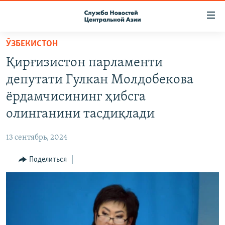
Ссылки
доступа
Вернуться
ӮЗБЕКИСТОН
к
О ПРОЕКТЕ
Қирғизистон парламенти
основному
ПОДПИСКА
содержанию
депутати Гулкан Молдобекова
КОНТАКТЫ
Вернутся
ёрдамчисининг ҳибсга
к
RFE/RL ДИРЕКТ
олинганини тасдиқлади
главной
НАСТОЯЩЕЕ ВРЕМЯ
навигации
13 сентябрь, 2024
Вернутся
МИГРАНТ МЕДИА
к
Поделиться
поиску