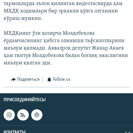
тармоқларда эълон қилинган видеотасвирда ҳам
МХДҚ ходимлари бир эркакни қўлга олганини
кўриш мумкин.
МХДҚнинг ўзи ҳозирча Молдобекова
ёрдамчисининг ҳибсга олиниши тафсилотларини
маълум қилмади. Аввалроқ депутат Жанар Акаев
ҳам тинтув Молдобекова билан боғлиқ эмаслигини
маълум қилган эди.
Поделиться
Follow us
ПРИСОЕДИНЯЙТЕСЬ!
КОНТАКТЫ