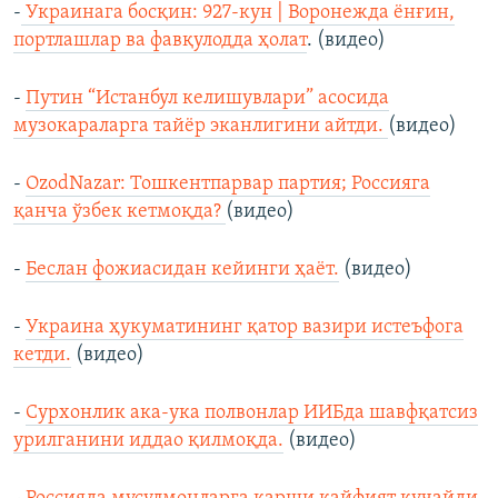
-
Украинага босқин: 927-кун | Воронежда ёнғин,
портлашлар ва фавқулодда ҳолат
. (видео)
-
Путин “Истанбул келишувлари” асосида
музокараларга тайёр эканлигини айтди.
(видео)
-
OzodNazar: Тошкентпарвар партия; Россияга
қанча ўзбек кетмоқда?
(видео)
-
Беслан фожиасидан кейинги ҳаёт.
(видео)
-
Украина ҳукуматининг қатор вазири истеъфога
кетди.
(видео)
-
Сурхонлик ака-ука полвонлар ИИБда шавфқатсиз
урилганини иддао қилмоқда.
(видео)