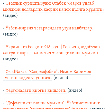
-
Oзодлик суриштируви: Oтабек Умаров ўнлаб
миллион долларлик қасрни қайси пулига куряпти?
(видео)
-
Ўзбек-қирғиз чегарасидаги узун навбатлар.
(видео)
-
Украинага босқин: 918-кун | Россия қоидабузар
мигрантларга амнистия эълон қилиши мумкин.
(видео)
-
OzodNazar: “Соқолофобия”; Ислом Каримов
тушган видео учун жазо.
(видео)
-
Фарғонадаги қирғиз қишлоғи.
(видео)
-
"Дефолтга етаклаши мумкин". Ўзбекистоннинг