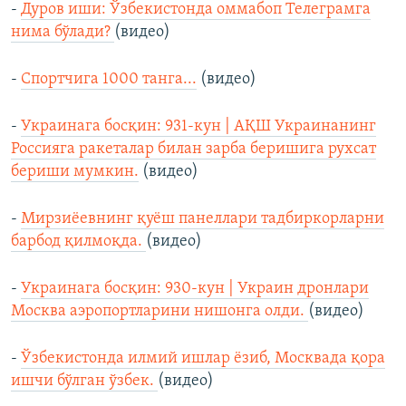
-
Дуров иши: Ўзбекистонда оммабоп Телеграмга
нима бўлади?
(видео)
-
Спортчига 1000 танга...
(видео)
-
Украинага босқин: 931-кун | АҚШ Украинанинг
Россияга ракеталар билан зарба беришига рухсат
бериши мумкин.
(видео)
-
Мирзиёевнинг қуёш панеллари тадбиркорларни
барбод қилмоқда.
(видео)
-
Украинага босқин: 930-кун | Украин дронлари
Москва аэропортларини нишонга олди.
(видео)
-
Ўзбекистонда илмий ишлар ёзиб, Москвада қора
ишчи бўлган ўзбек.
(видео)