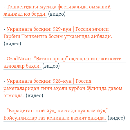
-
Тошкентдаги мусиқа фестивалида оммавий
жанжал юз берди.
(видео)
-
Украинага босқин: 929-кун | Россия элчиси
Ғарбни Тошкентга босим ўтказишда айблади.
(видео)
-
OzodNazar: “Ватанпарвар” оқсоқолнинг жинояти –
авлодлар баҳси.
(видео)
-
Украинага босқин: 928-кун | Россия
ракеталаридан тинч аҳоли қурбон бўлишда давом
этмоқда.
(видео)
-
“Борадиган жой йўқ, киссада пул ҳам йўқ” -
Бойсунликлар газ конидаги вазият ҳақида.
(видео)