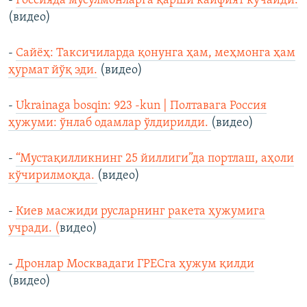
-
Россияда мусулмонларга қарши кайфият кучайди.
(видео)
-
Сайёҳ: Таксичиларда қонунга ҳам, меҳмонга ҳам
ҳурмат йўқ эди.
(видео)
-
Ukrainaga bosqin: 923 -kun | Полтавага Россия
ҳужуми: ўнлаб одамлар ўлдирилди.
(видео)
-
“Мустақилликнинг 25 йиллиги”да портлаш, аҳоли
кўчирилмоқда.
(видео)
-
Киев масжиди русларнинг ракета ҳужумига
учради. (
видео)
-
Дронлар Москвадаги ГРEСга ҳужум қилди
(видео)