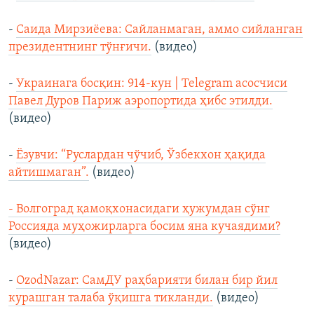
-
Саида Мирзиёева: Сайланмаган, аммо сийланган
президентнинг тўнғичи.
(видео)
-
Украинага босқин: 914-кун | Telegram асосчиси
Павел Дуров Париж аэропортида ҳибс этилди.
(видео)
-
Ёзувчи: “Руслардан чўчиб, Ўзбекхон ҳақида
айтишмаган”.
(видео)
- Волгоград қамоқхонасидаги ҳужумдан сўнг
Россияда муҳожирларга босим яна кучаядими?
(видео)
-
OzodNazar: СамДУ раҳбарияти билан бир йил
курашган талаба ўқишга тикланди.
(видео)