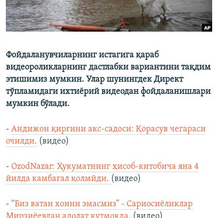
Фойдаланувчиларнинг истагига қараб
видеороликларнинг дастлабки вариантини тақдим
этишимиз мумкин. Улар шунингдек Директ
тўпламидаги ихтиёрий видеодан фойдаланишлари
мумкин бўлади.
-
Андижон қирғини акс-садоси: Қорасув чегараси
очилди.
(видео)
-
OzodNazar: Ҳукуматнинг ҳисоб-китобича яна 4
йилда камбағал қолмйди.
(видео)
-
“Биз ватан хоини эмасмиз” - Сариосиёликлар
Мирзиёевдан адолат кутмоқда.
(видео)