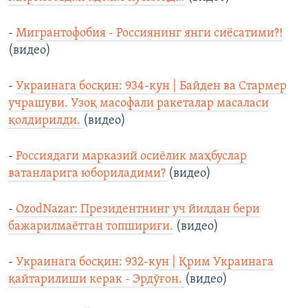
-
Мигрантофобия - Россиянинг янги сиёсатими?!
(видео)
-
Украинага босқин: 934-кун | Байден ва Стармер
учрашуви. Узоқ масофали ракеталар масаласи
қолдирилди.
(видео)
-
Россиядаги марказий осиёлик маҳбуслар
ватанларига юбориладими?
(видео)
-
OzodNazar: Президентнинг уч йилдан бери
бажарилмаётган топшириғи.
(видео)
-
Украинага босқин: 932-кун | Қрим Украинага
қайтарилиши керак - Эрдўғон.
(видео)