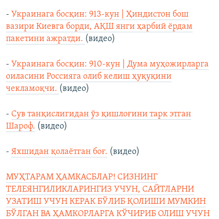
-
Украинага босқин: 913-кун | Ҳиндистон бош
вазири Киевга борди, АҚШ янги ҳарбий ёрдам
пакетини ажратди.
(видео)
-
Украинага босқин: 910-кун | Дума муҳожирларга
оиласини Россияга олиб келиш ҳуқуқини
чекламоқчи.
(видео)
-
Сув танқислигидан ўз қишлоғини тарк этган
Шароф.
(видео)
-
Яхшидан қолаётган боғ.
(видео)
МУҲТАРАМ ҲАМКАСБЛАР! СИЗНИНГ
ТЕЛЕЯНГИЛИКЛАРИНГИЗ УЧУН, САЙТЛАРНИ
УЗАТИШ УЧУН КЕРАК БЎЛИБ ҚОЛИШИ МУМКИН
БЎЛГАН ВА ҲАМКОРЛАРГА КЎЧИРИБ ОЛИШ УЧУН