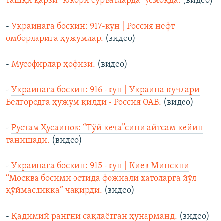
ташқи қарзи "юқори суръатларда" ўсмоқда.
(видео)
-
Украинага босқин: 917-кун | Россия нефт
омборларига ҳужумлар.
(видео)
-
Мусофирлар ҳофизи.
(видео)
-
Украинага босқин: 916 -кун | Украина кучлари
Белгородга ҳужум қилди - Россия ОАВ.
(видео)
-
Рустам Ҳусаинов: “Тўй кеча”сини айтсам кейин
танишади.
(видео)
-
Украинага босқин: 915 -кун | Киев Минскни
“Москва босими остида фожиали хатоларга йўл
қўймасликка” чақирди.
(видео)
-
Қадимий рангни сақлаётган ҳунарманд.
(видео)