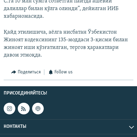
С.га 10 млн сўмга сотаётган пайтда ашёвий
далиллар билан қўлга олинди”, дейилган ИИБ
хабарномасида.
Қайд этилишича, аёлга нисбатан Ўзбекистон
Жиноят кодексининг 135-моддаси 3-қисми билан
жиноят иши қўзғатилган, тергов ҳаракатлари
давом этмоқда.
Поделиться
Follow us
ПРИСОЕДИНЯЙТЕСЬ!
КОНТАКТЫ