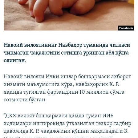
Навоий вилоятининг Навбаҳор туманида чилласи
чиқмаган чақалоғини сотишга уринган аёл қўлга
олинган.
Навоий вилояти Ички ишлар бошқармаси ахборот
хизмати маълумотига кўра, навбаҳорлик К. Р.
яқинда туғилган фарзандини 10 миллион сўмга
сотмоқчи бўлган.
“ДХХ вилоят бошқармаси ҳамда туман ИИБ
ходимлари иштирокида ўтказилган тезкор тадбир
давомида К. Р. чақалоғини қўшни маҳалладаги З.