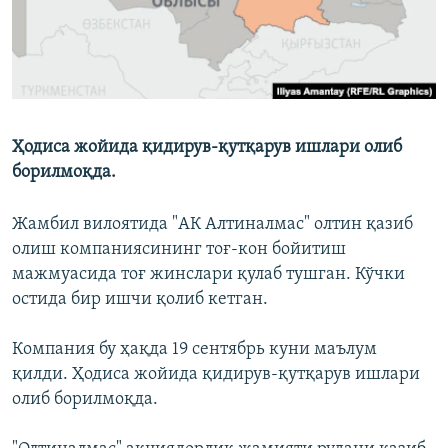
Ҳодиса жойида қидирув-қутқарув ишлари олиб
борилмоқда.
Жамбил вилоятида "АК Алтиналмас" олтин қазиб
олиш компаниясининг тоғ-кон бойитиш
мажмуасида тоғ жинслари қулаб тушган. Кўчки
остида бир ишчи қолиб кетган.
Компания бу ҳақда 19 сентябрь куни маълум
қилди. Ҳодиса жойида қидирув-қутқарув ишлари
олиб борилмоқда.