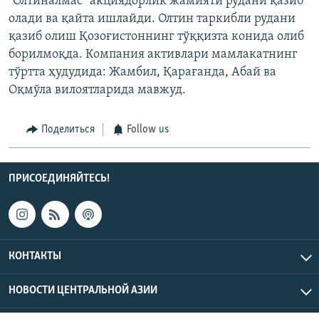
"Олтиналмас" акциядорлик жамияти рудани қазиб
олади ва қайта ишлайди. Олтин таркибли рудани
қазиб олиш Қозоғистоннинг тўққизта конида олиб
борилмоқда. Компания активлари мамлакатнинг
тўртта ҳудудида: Жамбил, Қарағанда, Абай ва
Оқмўла вилоятларида мавжуд.
Поделиться
Follow us
ПРИСОЕДИНЯЙТЕСЬ!
КОНТАКТЫ
НОВОСТИ ЦЕНТРАЛЬНОЙ АЗИИ