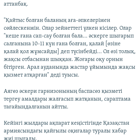
аттанбақ.
"Қайтыс болған баланың аға-әпкелерімен
сөйлескенмін. Олар зейнеттегі үлкен кісілер. Олар
"кеше ғана сап-сау болған бала... әскерге шығарып
салғанына 10-11 күн ғана болған, қалай [өзіне
қалай қол жұмсайды] деп түсінбейді... Ол өзі толық,
жақсы отбасынан шыққан. Жоғары оқу орнын
бітірген. Арал ауданында жастар ұйымында жақсы
қызмет атқарған" деді туысы.
Аягөз әскери гарнизонының баспасөз қызметі
тергеу амалдары жалғасып жатқанын, сараптама
тағайындалғанын айтты.
Кейінгі жылдары ақпарат кеңістігінде Қазақстан
армиясындағы қайғылы оқиғалар туралы хабар
жиі шығады.