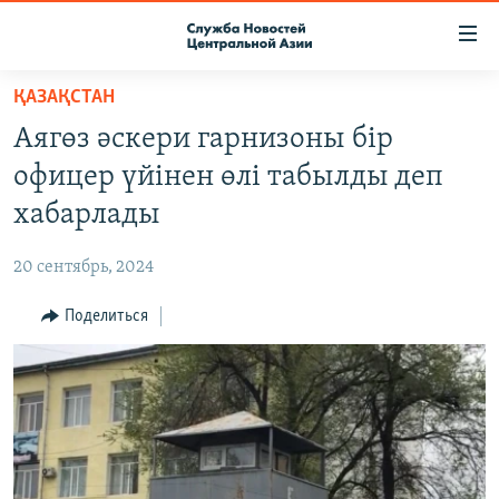
Ссылки
доступа
Вернуться
ҚАЗАҚСТАН
к
О ПРОЕКТЕ
Аягөз әскери гарнизоны бір
основному
ПОДПИСКА
содержанию
офицер үйінен өлі табылды деп
КОНТАКТЫ
Вернутся
хабарлады
к
RFE/RL ДИРЕКТ
главной
20 сентябрь, 2024
НАСТОЯЩЕЕ ВРЕМЯ
навигации
Вернутся
Поделиться
МИГРАНТ МЕДИА
к
поиску