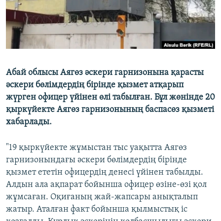
Абай облысы Аягөз әскери гарнизонына қарасты
әскери бөлімдердің бірінде қызмет атқарып
жүрген офицер үйінен өлі табылған. Бұл жөнінде 20
қыркүйекте Аягөз гарнизонының баспасөз қызметі
хабарлады.
"19 қыркүйекте жұмыстан тыс уақытта Аягөз
гарнизонындағы әскери бөлімдердің бірінде
қызмет ететін офицердің денесі үйінен табылды.
Алдын ала ақпарат бойынша офицер өзіне-өзі қол
жұмсаған. Оқиғаның жай-жапсары анықталып
жатыр. Аталған факт бойынша қылмыстық іс