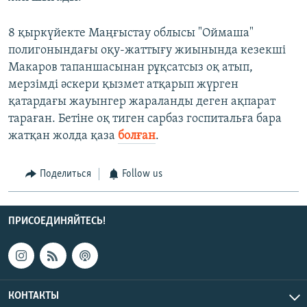
8 қыркүйекте Маңғыстау облысы "Оймаша"
полигонындағы оқу-жаттығу жиынында кезекші
Макаров тапаншасынан рұқсатсыз оқ атып,
мерзімді әскери қызмет атқарып жүрген
қатардағы жауынгер жараланды деген ақпарат
тараған. Бетіне оқ тиген сарбаз госпитальға бара
жатқан жолда қаза
болған
.
Поделиться
Follow us
ПРИСОЕДИНЯЙТЕСЬ!
КОНТАКТЫ