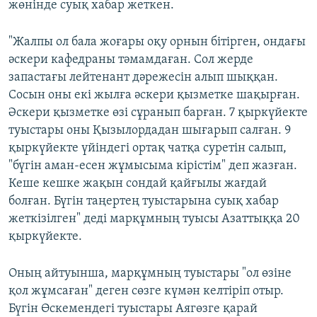
жөнінде суық хабар жеткен.
"Жалпы ол бала жоғары оқу орнын бітірген, ондағы
әскери кафедраны тәмамдаған. Сол жерде
запастағы лейтенант дәрежесін алып шыққан.
Сосын оны екі жылға әскери қызметке шақырған.
Әскери қызметке өзі сұранып барған. 7 қыркүйекте
туыстары оны Қызылордадан шығарып салған. 9
қыркүйекте үйіндегі ортақ чатқа суретін салып,
"бүгін аман-есен жұмысыма кірістім" деп жазған.
Кеше кешке жақын сондай қайғылы жағдай
болған. Бүгін таңертең туыстарына суық хабар
жеткізілген" деді марқұмның туысы Азаттыққа 20
қыркүйекте.
Оның айтуынша, марқұмның туыстары "ол өзіне
қол жұмсаған" деген сөзге күмән келтіріп отыр.
Бүгін Өскемендегі туыстары Аягөзге қарай