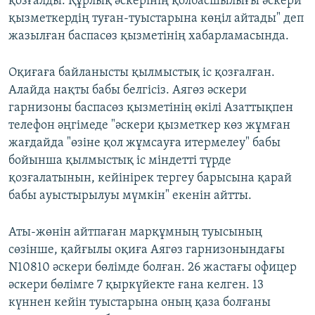
қозғалды. Құрлық әскерінің қолбасшылығы әскери
қызметкердің туған-туыстарына көңіл айтады" деп
жазылған баспасөз қызметінің хабарламасында.
Оқиғаға байланысты қылмыстық іс қозғалған.
Алайда нақты бабы белгісіз. Аягөз әскери
гарнизоны баспасөз қызметінің өкілі Азаттықпен
телефон әңгімеде "әскери қызметкер көз жұмған
жағдайда "өзіне қол жұмсауға итермелеу" бабы
бойынша қылмыстық іс міндетті түрде
қозғалатынын, кейінірек тергеу барысына қарай
бабы ауыстырылуы мүмкін" екенін айтты.
Аты-жөнін айтпаған марқұмның туысының
сөзінше, қайғылы оқиға Аягөз гарнизонындағы
N10810 әскери бөлімде болған. 26 жастағы офицер
әскери бөлімге 7 қыркүйекте ғана келген. 13
күннен кейін туыстарына оның қаза болғаны