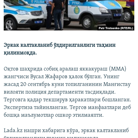
Эркак калтакланиб ўлдирилганлиги таҳмин
қилинмоқда.
Оқтов шаҳрида собиқ аралаш яккакураш (ММА)
жангчиси Вусал Жафаров ҳалок бўлган. Унинг
жасад 20 сентябрь куни топилганинин Манғистау
вилояти полиция департаменти тасдиқлади.
Терговга қадар текширув ҳаракатлари бошланган.
Экспертиза тайинланган. Тергов манфаатлари деб
бошқа маълумотлар ошкор этилмаяпти.
Lada.kz нашри хабарига кўра, эркак калтакланиб