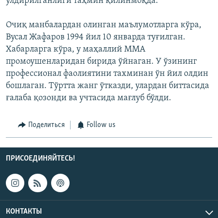
ўлдирилганлиги таҳмин қилинмоқда.
Очиқ манбалардан олинган маълумотларга кўра,
Вусал Жафаров 1994 йил 10 январда туғилган.
Хабарларга кўра, у маҳаллий ММА
промоушенларидан бирида ўйнаган. У ўзининг
профессионал фаолиятини тахминан ўн йил олдин
бошлаган. Тўртта жанг ўтказди, улардан биттасида
ғалаба қозонди ва учтасида мағлуб бўлди.
Поделиться
Follow us
ПРИСОЕДИНЯЙТЕСЬ!
КОНТАКТЫ