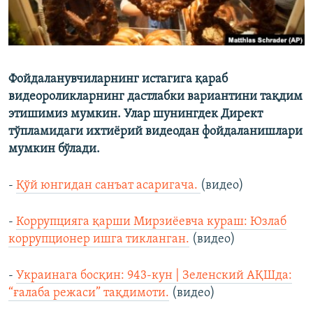
Фойдаланувчиларнинг истагига қараб
видеороликларнинг дастлабки вариантини тақдим
этишимиз мумкин. Улар шунингдек Директ
тўпламидаги ихтиёрий видеодан фойдаланишлари
мумкин бўлади.
-
Қўй юнгидан санъат асаригача.
(видео)
-
Коррупцияга қарши Мирзиёевча кураш: Юзлаб
коррупционер ишга тикланган.
(видео)
-
Украинага босқин: 943-кун | Зеленский АҚШда:
“ғалаба режаси” тақдимоти.
(видео)