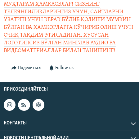
МУҲТАРАМ ҲАМКАСБЛАР! СИЗНИНГ
ТЕЛЕЯНГИЛИКЛАРИНГИЗ УЧУН, САЙТЛАРНИ
УЗАТИШ УЧУН КЕРАК БЎЛИБ ҚОЛИШИ МУМКИН
БЎЛГАН ВА ҲАМКОРЛАРГА КЎЧИРИБ ОЛИШ УЧУН
ОЧИҚ ТАҚДИМ ЭТИЛАДИГАН, ХУСУСАН
ЛОГОТИПСИЗ БЎЛГАН МИНГЛАБ АУДИО ВА
ВИДЕОМАТЕРИАЛЛАР БИЛАН ТАНИШИНГ!
Поделиться
Follow us
ПРИСОЕДИНЯЙТЕСЬ!
КОНТАКТЫ
НОВОСТИ ЦЕНТРАЛЬНОЙ АЗИИ