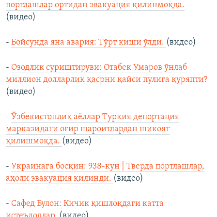
портлашлар ортидан эвакуация қилинмоқда.
(видео)
-
Бойсунда яна авария: Тўрт киши ўлди.
(видео)
-
Озодлик суриштируви: Отабек Умаров ўнлаб
миллион долларлик қасрни қайси пулига қуряпти?
(видео)
-
Ўзбекистонлик аёллар Туркия депортация
марказидаги оғир шароитлардан шикоят
қилишмоқда.
(видео)
-
Украинага босқин: 938-кун | Тверда портлашлар,
аҳоли эвакуация қилинди.
(видео)
-
Сафед Булон: Кичик қишлоқдаги катта
истеъдодлар.
(видео)