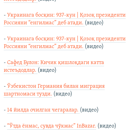
-
Украинага босқин: 937-кун | Қозоқ президенти
Россияни “енгилмас” деб атади.
(видео)
-
Украинага босқин: 937-кун | Қозоқ президенти
Россияни “енгилмас” деб атади.
(видео)
-
Сафед Булон: Кичик қишлоқдаги катта
истеъдодлар.
(видео)
-
Ўзбекистон Германия билан миграция
шартномаси тузди.
(видео)
-
14 йилда очилган чeгаралар.
(видео)
-
“Ўтда ёнмас, сувда чўкмас” InBazar.
(видео)