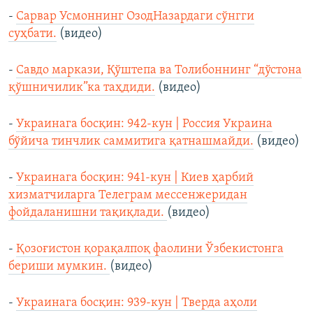
-
Сарвар Усмоннинг ОзодНазардаги сўнгги
суҳбати.
(видео)
-
Савдо маркази, Қўштепа ва Толибоннинг “дўстона
қўшничилик”ка таҳдиди.
(видео)
-
Украинага босқин: 942-кун | Россия Украина
бўйича тинчлик саммитига қатнашмайди.
(видео)
-
Украинага босқин: 941-кун | Киев ҳарбий
хизматчиларга Телеграм мессенжеридан
фойдаланишни тақиқлади.
(видео)
-
Қозоғистон қорақалпоқ фаолини Ўзбекистонга
бериши мумкин.
(видео)
-
Украинага босқин: 939-кун | Тверда аҳоли