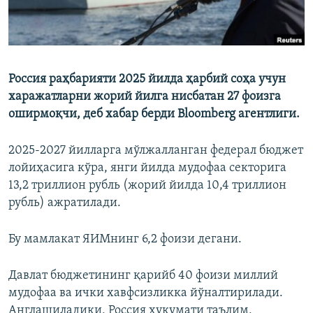
Россия раҳбарияти 2025 йилда ҳарбий соҳа учун
харажатларни жорий йилга нисбатан 27 фоизга
оширмоқчи, деб хабар берди Bloomberg агентлиги.
2025-2027 йилларга мўлжалланган федерал бюджет
лойиҳасига кўра, янги йилда мудофаа секторига
13,2 триллион рубль (жорий йилда 10,4 триллион
рубль) ажратилади.
Бу мамлакат ЯИМнинг 6,2 фоизи дегани.
Давлат бюджетининг қарийб 40 фоизи миллий
мудофаа ва ички хавфсизликка йўналтирилади.
Англашиладики, Россия ҳукумати таълим,