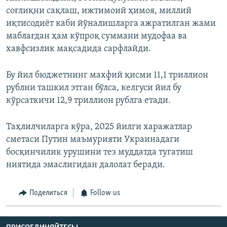
соғлиқни сақлаш, ижтимоий ҳимоя, миллий
иқтисодиёт каби йўналишларга ажратилган жами
маблағдан ҳам кўпроқ суммани мудофаа ва
хавфсизлик мақсадида сарфлайди.
Бу йил бюджетнинг махфий қисми 11,1 триллион
рублни ташкил этган бўлса, келгуси йил бу
кўрсаткичи 12,9 триллион рублга етади.
Таҳлилчиларга кўра, 2025 йилги харажатлар
сметаси Путин маъмурияти Украинадаги
босқинчилик урушини тез муддатда тугатиш
ниятида эмаслигидан далолат беради.
Поделиться
Follow us