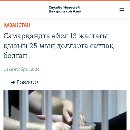
Ссылки
доступа
Вернуться
ҚАЗАҚСТАН
к
О ПРОЕКТЕ
Самарқандта әйел 13 жастағы
основному
ПОДПИСКА
содержанию
қызын 25 мың долларға сатпақ
КОНТАКТЫ
Вернутся
болған
к
RFE/RL ДИРЕКТ
главной
24 сентябрь, 2024
НАСТОЯЩЕЕ ВРЕМЯ
навигации
Вернутся
Поделиться
МИГРАНТ МЕДИА
к
поиску