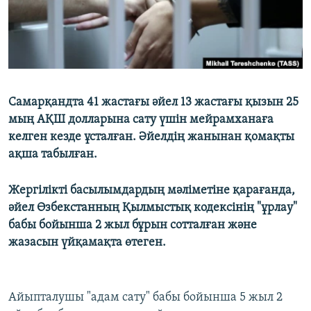
Самарқандта 41 жастағы әйел 13 жастағы қызын 25
мың АҚШ долларына сату үшін мейрамханаға
келген кезде ұсталған. Әйелдің жанынан қомақты
ақша табылған.
Жергілікті басылымдардың мәліметіне қарағанда,
әйел Өзбекстанның Қылмыстық кодексінің "ұрлау"
бабы бойынша 2 жыл бұрын сотталған және
жазасын үйқамақта өтеген.
Айыпталушы "адам сату" бабы бойынша 5 жыл 2