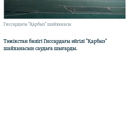
Гиссардағы "Қарбыз" шайханасы
Тәжікстан билігі Гиссардағы әйгілі "Қарбыз"
шайханасын саудаға шығарды.