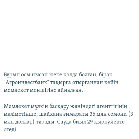
Бұрын осы нысан жеке қолда болған, бірақ
"Агроинвестбанк" тақырға отырғаннан кейін
мемлекет меншігіне айналған.
Мемлекет мүлкін басқару жөніндегі агенттігінің
мәліметінше, шайхана ғимараты 35 млн сомони (3
млн доллар) тұрады. Сауда биыл 29 қыркүйекте
өтеді.