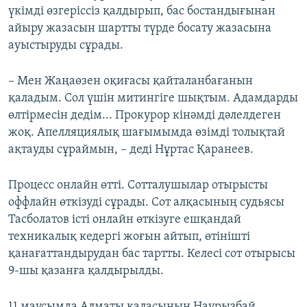
үкімді өзгеріссіз қалдырып, бас бостандығынан
айыру жазасын шартты түрде босату жазасына
ауыстыруды сұрады.
– Мен Жаңаөзен оқиғасы қайталанбағанын
қаладым. Сол үшін митингіге шықтым. Адамдарды
өлтірмесін дедім... Прокурор кінәмді дәлелдеген
жоқ. Апелляциялық шағымымда өзімді толықтай
ақтауды сұраймын, – деді Нұртас Қаранеев.
Процесс онлайн өтті. Сотталушылар отырысты
оффлайн өткізуді сұрады. Сот алқасының судьясы
Тасболатов істі онлайн өткізуге ешқандай
техникалық кедергі жоғын айтып, өтінішті
қанағаттандырудан бас тартты. Келесі сот отырысы
9-шы қазанға қалдырылды.
11 маусымда Алматы қаласының Наурызбай