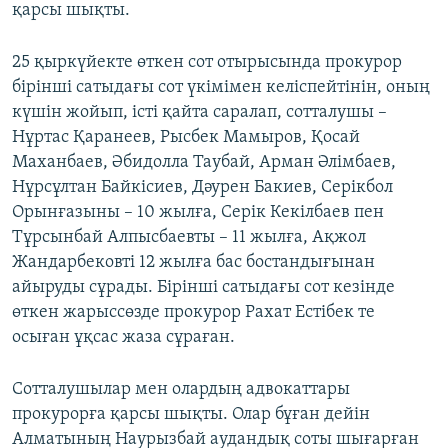
қарсы шықты.
25 қыркүйекте өткен сот отырысында прокурор
бірінші сатыдағы сот үкімімен келіспейтінін, оның
күшін жойып, істі қайта саралап, сотталушы –
Нұртас Қаранеев, Рысбек Мамыров, Қосай
Маханбаев, Әбидолла Таубай, Арман Әлімбаев,
Нұрсұлтан Байкісиев, Дәурен Бакиев, Серікбол
Орынғазыны – 10 жылға, Серік Кекілбаев пен
Тұрсынбай Алпысбаевты – 11 жылға, Ақжол
Жандарбековті 12 жылға бас бостандығынан
айыруды сұрады. Бірінші сатыдағы сот кезінде
өткен жарыссөзде прокурор Рахат Естібек те
осыған ұқсас жаза сұраған.
Сотталушылар мен олардың адвокаттары
прокурорға қарсы шықты. Олар бұған дейін
Алматының Наурызбай аудандық соты шығарған