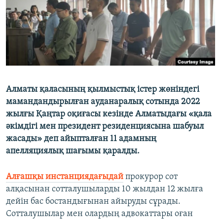
Алматы қаласының қылмыстық істер жөніндегі
мамандандырылған ауданаралық сотында 2022
жылғы Қаңтар оқиғасы кезінде Алматыдағы «қала
әкімдігі мен президент резиденциясына шабуыл
жасады» деп айыпталған 11 адамның
апелляциялық шағымы қаралды.
Алғашқы инстанциядағыдай
прокурор сот
алқасынан сотталушыларды 10 жылдан 12 жылға
дейін бас бостандығынан айыруды сұрады.
Сотталушылар мен олардың адвокаттары оған