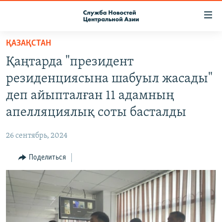
Ссылки
доступа
Вернуться
ҚАЗАҚСТАН
к
О ПРОЕКТЕ
Қаңтарда "президент
основному
ПОДПИСКА
содержанию
резиденциясына шабуыл жасады"
КОНТАКТЫ
Вернутся
деп айыпталған 11 адамның
к
RFE/RL ДИРЕКТ
апелляциялық соты басталды
главной
НАСТОЯЩЕЕ ВРЕМЯ
навигации
26 сентябрь, 2024
Вернутся
МИГРАНТ МЕДИА
к
Поделиться
поиску