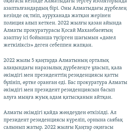
оқиғасы кезінде Алматыдағы тергеу изоляторында
азапталғандардың бірі. Оны Алматыдағы дүрбелең
кезінде оқ тиіп, ауруханада жатқан жерінен
полиция алып кеткен. 2022 жылғы қазан айында
Алматы прокуратурасы Қосай Маханбаевтың
азаптау ісі бойынша түсірген шағымын «дәлел
жеткіліксіз» деген себеппен жапқан.
2022 жылы 5 қаңтарда Алматының орталық
алаңындағы наразылық дүрбелеңге ұласып, қала
әкімдігі мен президенттің резиденциясы қатты
бүлініп, өртке оранған еді. Бас прокуратура Алматы
әкімдігі мен президент резиденциясын басып
алуға мыңға жуық адам қатысқанын айтқан.
Алматы әкімдігі қайда жөндеуден өткізілді. Ал
президент резиденциясы күреліп, орнына саябақ
салынып жатыр. 2022 жылғы Қаңтар оқиғасы