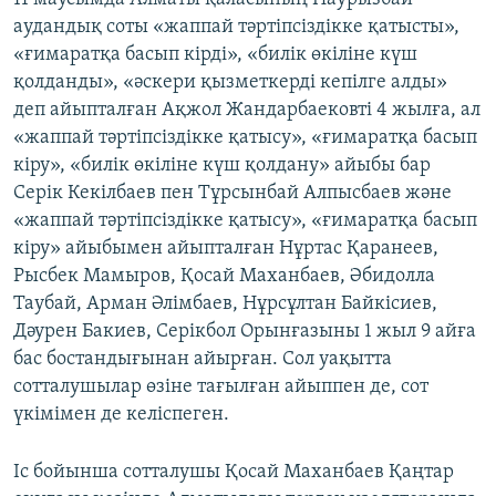
аудандық соты «жаппай тәртіпсіздікке қатысты»,
«ғимаратқа басып кірді», «билік өкіліне күш
қолданды», «әскери қызметкерді кепілге алды»
деп айыпталған Ақжол Жандарбаековті 4 жылға, ал
«жаппай тәртіпсіздікке қатысу», «ғимаратқа басып
кіру», «билік өкіліне күш қолдану» айыбы бар
Серік Кекілбаев пен Тұрсынбай Алпысбаев және
«жаппай тәртіпсіздікке қатысу», «ғимаратқа басып
кіру» айыбымен айыпталған Нұртас Қаранеев,
Рысбек Мамыров, Қосай Маханбаев, Әбидолла
Таубай, Арман Әлімбаев, Нұрсұлтан Байкісиев,
Дәурен Бакиев, Серікбол Орынғазыны 1 жыл 9 айға
бас бостандығынан айырған. Сол уақытта
сотталушылар өзіне тағылған айыппен де, сот
үкімімен де келіспеген.
Іс бойынша сотталушы Қосай Маханбаев Қаңтар