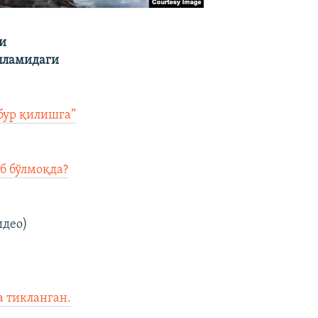
и
пламидаги
бур қилишга”
б бўлмоқда?
идео)
 тикланган.