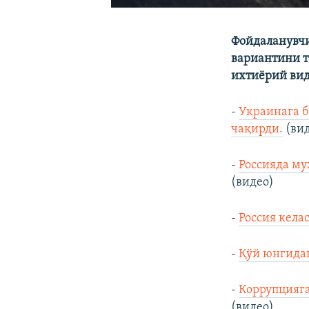
Фойдаланувчи
вариантини 
ихтиёрий ви
-
Украинага б
чақирди.
(вид
-
Россияда му
(видео)
-
Россия кела
-
Қўй юнгидан
-
Коррупцияг
(видео)