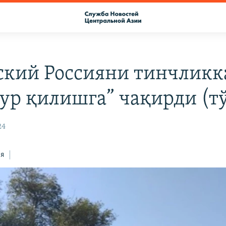
ский Россияни тинчликк
ур қилишга” чақирди (т
24
ся