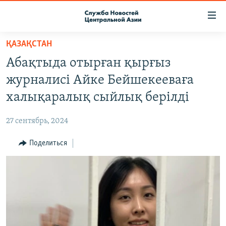
Ссылки
доступа
Вернуться
ҚАЗАҚСТАН
к
О ПРОЕКТЕ
Абақтыда отырған қырғыз
основному
ПОДПИСКА
содержанию
журналисі Айке Бейшекееваға
КОНТАКТЫ
Вернутся
халықаралық сыйлық берілді
к
RFE/RL ДИРЕКТ
главной
27 сентябрь, 2024
НАСТОЯЩЕЕ ВРЕМЯ
навигации
Вернутся
Поделиться
МИГРАНТ МЕДИА
к
поиску