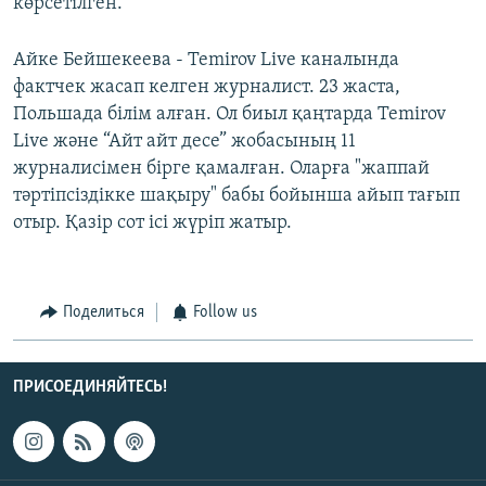
көрсетілген.
Айке Бейшекеева - Temirov Live каналында
фактчек жасап келген журналист. 23 жаста,
Польшада білім алған. Ол биыл қаңтарда Temirov
Live және “Айт айт десе” жобасының 11
журналисімен бірге қамалған. Оларға "жаппай
тәртіпсіздікке шақыру" бабы бойынша айып тағып
отыр. Қазір сот ісі жүріп жатыр.
Поделиться
Follow us
ПРИСОЕДИНЯЙТЕСЬ!