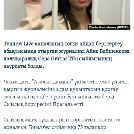
Temirov Live каналының тоғыз айдан бері тергеу
абақтысында отырған журналисі Айке Бейшекеева
халықаралық Cena Gratias Tibi сыйлығының
лауреаты болды.
Чехиядағы "Азалы адамдар" үкіметтік емес ұйымы
қырғыз журналисіне адам құқықтарын қорғау
саласындағы еңбегі үшін бұл сыйлықты берді.
Сыйлық беру рәсімі Прагада өтті.
Сыйлық адам құқықтарын қорғайтын жастарға
арналған. Биыл бұл сыйлыққа 75 талапкер