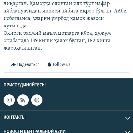
чиқарган. Қамоққа олинган илк тўрт нафар
айбланувчидан иккиси айбига иқрор бўлган. Айби
исботланса, уларни умрбод қамоқ жазоси
кутмоқда.
Охирги расмий маълумотларга кўра, ҳужум
оқибатида 139 киши ҳалок бўлган, 182 киши
жароҳатланган.
Поделиться
Follow us
ПРИСОЕДИНЯЙТЕСЬ!
КОНТАКТЫ
НОВОСТИ ЦЕНТРАЛЬНОЙ АЗИИ