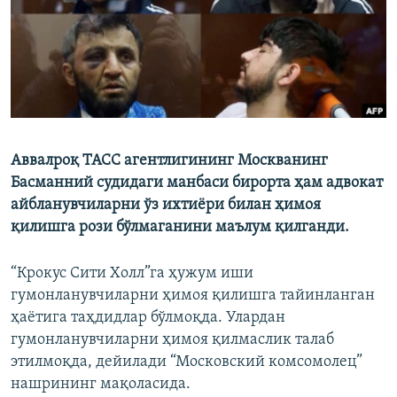
Аввалроқ ТАСС агентлигининг Москванинг
Басманний судидаги манбаси бирорта ҳам адвокат
айбланувчиларни ўз ихтиёри билан ҳимоя
қилишга рози бўлмаганини маълум қилганди.
“Крокус Сити Холл”га ҳужум иши
гумонланувчиларни ҳимоя қилишга тайинланган
ҳаётига таҳдидлар бўлмоқда. Улардан
гумонланувчиларни ҳимоя қилмаслик талаб
этилмоқда, дейилади “Московский комсомолец”
нашрининг мақоласида.