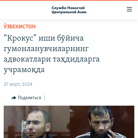
Ссылки
доступа
Вернуться
ӮЗБЕКИСТОН
к
О ПРОЕКТЕ
“Крокус” иши бўйича
основному
ПОДПИСКА
содержанию
гумонланувчиларнинг
КОНТАКТЫ
Вернутся
адвокатлари таҳдидларга
к
RFE/RL ДИРЕКТ
учрамоқда
главной
НАСТОЯЩЕЕ ВРЕМЯ
навигации
27 март, 2024
Вернутся
МИГРАНТ МЕДИА
к
Поделиться
поиску