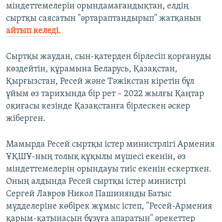
міндеттемелерін орындамағандықтан, елдің
сыртқы саясатын "әртараптандырып" жатқанын
айтып келеді.
Сыртқы жаудан, сын-қатерден бірлесіп қорғануды
көздейтін, құрамына Беларусь, Қазақстан,
Қырғызстан, Ресей және Тәжікстан кіретін бұл
ұйым өз тарихында бір рет – 2022 жылғы Қаңтар
оқиғасы кезінде Қазақстанға бірлескен әскер
жіберген.
Мамырда Ресей сыртқы істер министрлігі Армения
ҰҚШҰ-ның толық құқылы мүшесі екенін, өз
міндеттемелерін орындауы тиіс екенін ескерткен.
Оның алдында Ресей сыртқы істер министрі
Сергей Лавров Никол Пашинянды Батыс
мүдделеріне көбірек жұмыс істеп, "Ресей-Армения
қарым-қатынасын бұзуға апаратын" әрекеттер