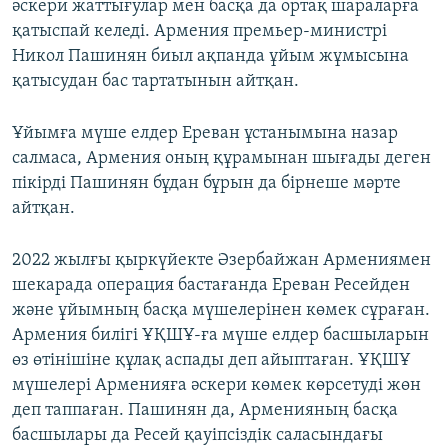
әскери жаттығулар мен басқа да ортақ шараларға
қатыспай келеді. Армения премьер-министрі
Никол Пашинян биыл ақпанда ұйым жұмысына
қатысудан бас тартатынын айтқан.
Ұйымға мүше елдер Ереван ұстанымына назар
салмаса, Армения оның құрамынан шығады деген
пікірді Пашинян бұдан бұрын да бірнеше мәрте
айтқан.
2022 жылғы қыркүйекте Әзербайжан Армениямен
шекарада операция бастағанда Ереван Ресейден
және ұйымның басқа мүшелерінен көмек сұраған.
Армения билігі ҰҚШҰ-ға мүше елдер басшыларын
өз өтінішіне құлақ аспады деп айыптаған. ҰҚШҰ
мүшелері Арменияға әскери көмек көрсетуді жөн
деп таппаған. Пашинян да, Арменияның басқа
басшылары да Ресей қауіпсіздік саласындағы