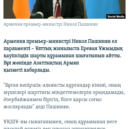
Армения премьер-министрі Никол Пашинян
Армения премьер-министрі Никол Пашинян ел
парламенті – Ұлттық жиналыста Ереван Ұжымдық
қауіпсіздік шарты құрамынан шығатынын айтты.
Бұл жөнінде Азаттықтың Армян
қызметі хабарлады.
"Бұған көпіршік-альянсты құрғандар кінәлі, оның
мүшелері шарттағы міндеттемелерін орындамады,
Әзербайжанмен бірігіп, бізге қарсы соғыс
жоспарлады" деді Пашинян.
ҰҚШҰ-ны сынағанымен, оның құрамынан неге