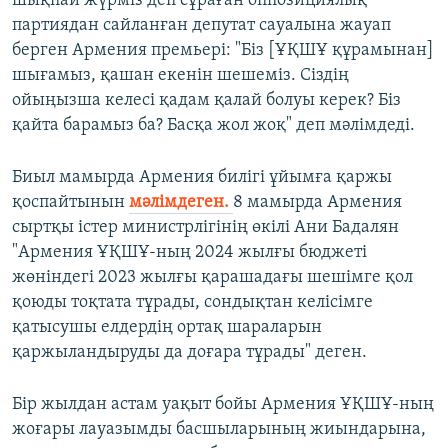
шықпай жүрміз деп сұраған оппозициялық
партиядан сайланған депутат сауалына жауап
берген Армения премьері: "Біз [ҰҚШҰ құрамынан]
шығамыз, қашан екенін шешеміз. Сіздің
ойыңызша келесі қадам қалай болуы керек? Біз
қайта барамыз ба? Басқа жол жоқ" деп мәлімдеді.
Биыл мамырда Армения билігі ұйымға қаржы
қоспайтынын
мәлімдеген.
8 мамырда Армения
сыртқы істер министрлігінің өкілі Ани Бадалян
"Армения ҰҚШҰ-ның 2024 жылғы бюджеті
жөніндегі 2023 жылғы қарашадағы шешімге қол
қоюды тоқтата тұрады, сондықтан келісімге
қатысушы елдердің ортақ шараларын
қаржыландыруды да доғара тұрады" деген.
Бір жылдан астам уақыт бойы Армения ҰҚШҰ-ның
жоғары лауазымды басшыларының жиындарына,