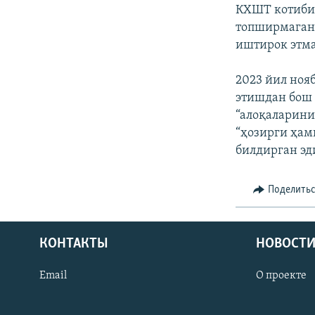
КХШТ котибия
топширмагани
иштирок этма
2023 йил но
этишдан бош 
“алоқаларини
“ҳозирги ҳам
билдирган эд
Поделить
КОНТАКТЫ
НОВОСТИ
Email
О проекте