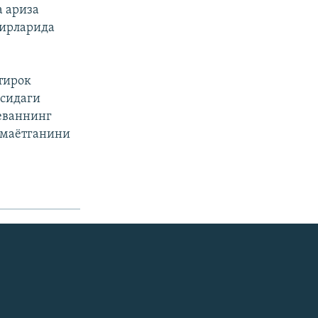
 ариза
бирларида
тирок
асидаги
еваннинг
олмаётганини