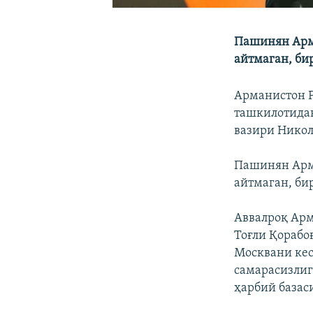
Пашинян Арм
айтмаган, би
Арманистон Р
ташкилотидан
вазири Нико
Пашинян Арм
айтмаган, би
Аввалроқ Ар
Тоғли Қорабо
Москвани кес
самарасизлиг
ҳарбий базас