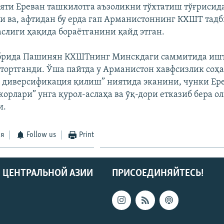
ти Ереван ташкилотга аъзоликни тўхтатиш тўғрисида
 ва, афтидан бу ерда гап Арманистоннинг КХШТ тад
слиги ҳақида бораётганини қайд этган.
ябрида Пашинян КХШТнинг Минскдаги саммитида иш
тортганди. Ўша пайтда у Арманистон хавфсизлик соҳ
 диверсификация қилиш” ниятида эканини, чунки Ер
корлари” унга қурол-аслаҳа ва ўқ-дори етказиб бера 
и.
ся
Follow us
Print
 ЦЕНТРАЛЬНОЙ АЗИИ
ПРИСОЕДИНЯЙТЕСЬ!