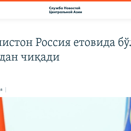
истон Россия етовида бў
дан чиқади
ся