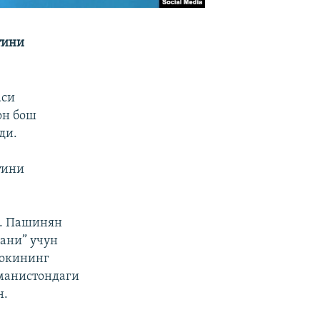
тини
аси
он бош
ди.
тини
и. Пашинян
гани” учун
локининг
манистондаги
н.