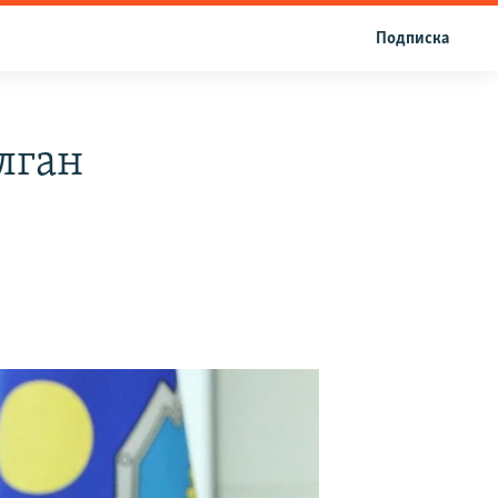
Подписка
лган