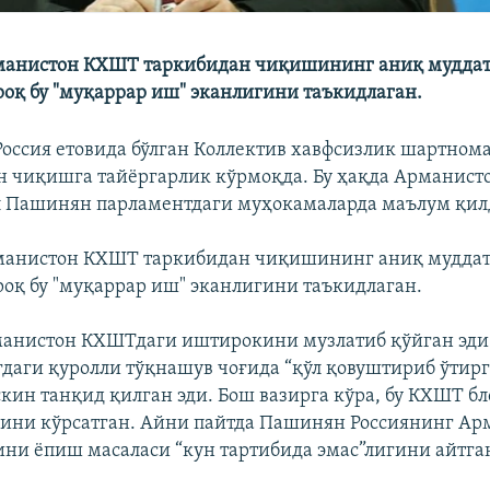
анистон КХШТ таркибидан чиқишининг аниқ мудда
роқ бу "муқаррар иш" эканлигини таъкидлаган.
оссия етовида бўлган Коллектив хавфсизлик шартном
 чиқишга тайёргарлик кўрмоқда. Бу ҳақда Арманист
л Пашинян парламентдаги муҳокамаларда маълум қил
анистон КХШТ таркибидан чиқишининг аниқ мудда
роқ бу "муқаррар иш" эканлигини таъкидлаган.
манистон КХШТдаги иштирокини музлатиб қўйган эд
ғдаги қуролли тўқнашув чоғида “қўл қовуштириб ўтир
кин танқид қилган эди. Бош вазирга кўра, бу КХШТ б
ини кўрсатган. Айни пайтда Пашинян Россиянинг Ар
ини ёпиш масаласи “кун тартибида эмас”лигини айтга