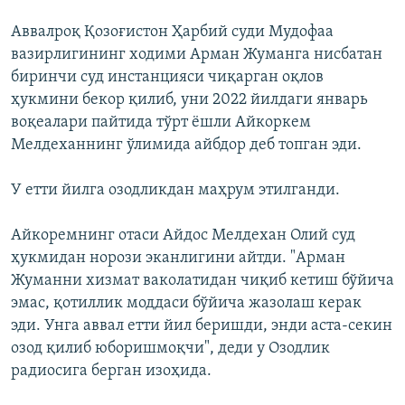
Аввалроқ Қозоғистон Ҳарбий суди Мудофаа
вазирлигининг ходими Арман Жуманга нисбатан
биринчи суд инстанцияси чиқарган оқлов
ҳукмини бекор қилиб, уни 2022 йилдаги январь
воқеалари пайтида тўрт ёшли Айкоркем
Мелдеханнинг ўлимида айбдор деб топган эди.
У етти йилга озодликдан маҳрум этилганди.
Айкоремнинг отаси Айдос Мелдехан Олий суд
ҳукмидан норози эканлигини айтди. "Арман
Жуманни хизмат ваколатидан чиқиб кетиш бўйича
эмас, қотиллик моддаси бўйича жазолаш керак
эди. Унга аввал етти йил беришди, энди аста-секин
озод қилиб юборишмоқчи", деди у Озодлик
радиосига берган изоҳида.