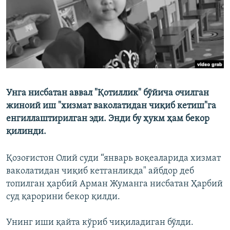
Унга нисбатан аввал "Қотиллик" бўйича очилган
жиноий иш "хизмат ваколатидан чиқиб кетиш"га
енгиллаштирилган эди. Энди бу ҳукм ҳам бекор
қилинди.
Қозоғистон Олий суди “январь воқеаларида хизмат
ваколатидан чиқиб кетганликда" айбдор деб
топилган ҳарбий Арман Жуманга нисбатан Ҳарбий
суд қарорини бекор қилди.
Унинг иши қайта кўриб чиқиладиган бўлди.