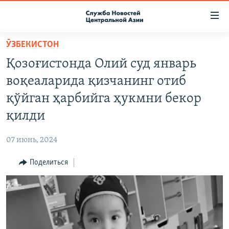
Ссылки
доступа
Вернуться
ӮЗБЕКИСТОН
к
О ПРОЕКТЕ
Қозоғистонда Олий суд январь
основному
ПОДПИСКА
содержанию
воқеаларида қизчанинг отиб
КОНТАКТЫ
Вернутся
қўйган ҳарбийга ҳукмни бекор
к
RFE/RL ДИРЕКТ
қилди
главной
НАСТОЯЩЕЕ ВРЕМЯ
навигации
07 июнь, 2024
Вернутся
МИГРАНТ МЕДИА
к
Поделиться
поиску