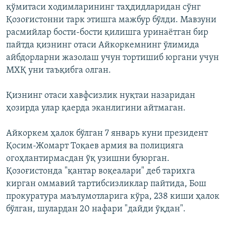
қўмитаси ходимларининг таҳдидларидан сўнг
Қозоғистонни тарк этишга мажбур бўлди. Мавзуни
расмийлар бости-бости қилишга уринаётган бир
пайтда қизнинг отаси Айкоркемнинг ўлимида
айбдорларни жазолаш учун тортишиб юргани учун
МХҚ уни таъқибга олган.
Қизнинг отаси хавфсизлик нуқтаи назаридан
ҳозирда улар қаерда эканлигини айтмаган.
Айкоркем ҳалок бўлган 7 январь куни президент
Қосим-Жомарт Тоқаев армия ва полицияга
огоҳлантирмасдан ўқ узишни буюрган.
Қозоғистонда "қантар воқеалари" деб тарихга
кирган оммавий тартибсизликлар пайтида, Бош
прокуратура маълумотларига кўра, 238 киши ҳалок
бўлган, шулардан 20 нафари "дайди ўқдан".