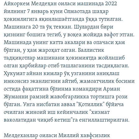
Айкоркем Мелдеҳан оиласи машинада 2022
йилнинг 7 январь куни Олмаотада шаҳар
ҳокимлигига яқинлашаётганда ўққа тутилган.
Машинага 20 та ўқ теккан. Шулардан бири
қизнинг бошига тегиб, у воқеа жойида вафот этган.
Машинада унинг катта акалари ва опачаси ҳам
бўлган, у ҳам жароҳат олган. Баллистик
тадқиқотлар машинани ҳокимиятда жойлашиб
олган ҳарбийлар отиб ташлаганини тасдиқлаган.
Ҳукумат айнан кимлар ўқ узганини аниқлаш
имконсиз эканлигини айтиб, жамоатчилик босими
остида фақатгина бўлинма командири Арман
Жуманни рамзий жавобгарликка тортишга рози
бўлган. Унга нисбатан аввал "Қотиллик" бўйича
очилган жиноий иш кейинчалик "хизмат
ваколатидан чиқиб кетиш"га енгиллаштирилган.
Мелдеханлар оиласи Миллий хавфсизлик