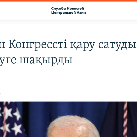
н Конгрессті қару сатуды
уге шақырды
ся