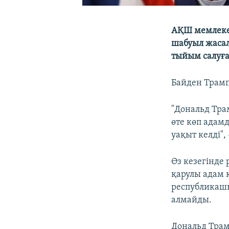
АҚШ мемлекет
шабуыл жасалғ
тыйым салуғ
Байден Трамп
"Дональд Трам
өте көп адам
уақыт келді",
Өз кезегінде
қарулы адам 
республикаш
алмайды.
Дональд Трам