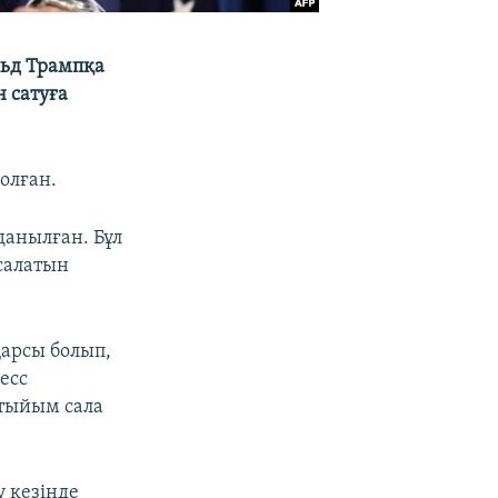
льд Трампқа
н сатуға
олған.
данылған. Бұл
 салатын
қарсы болып,
есс
тыйым сала
 кезінде