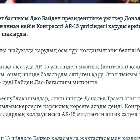
 басшысы Джо Байден президенттікке үміткер Дона
аннан кейін Конгрессті AR-15 үлгісіндегі қаруды еркі
а шақырды.
қа шабуылда қарудың осы түрі қолданылғаны белгілі б
пқа оқ атуда AR-15 үлгісіндегі мылтық (винтовка) қол
ды, оның ішінде балаларды өлтірген қару. Оған тыйым
 - деді Байден Лас-Вегастағы митингте.
 республикашылдар, оның ішінде Дональд Трамп оған 
қылмыскерлерге қарсылық көрсете алады дейді. Конгр
ылдардың қолдауынсыз AR-15 мылтығын ашық сатуға 
п 13 шілдеде Батлер қаласында жақтастарымен кездесу