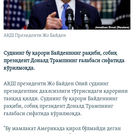
АҚШ Президенти Жо Байден
Суднинг бу қарори Байденнинг рақиби, собиқ
президент Доналд Трампнинг ғалабаси сифатида
кўрилмоқда.
АҚШ президенти Жо Байден Олий суднинг
президентлик дахлсизлиги тўғрисидаги қарорини
танқид қилди. Суднинг бу қарори Байденнинг
рақиби, собиқ президент Доналд Трампнинг
ғалабаси сифатида кўрилмоқда.
"Бу мамлакат Америкада қирол бўлмайди деган