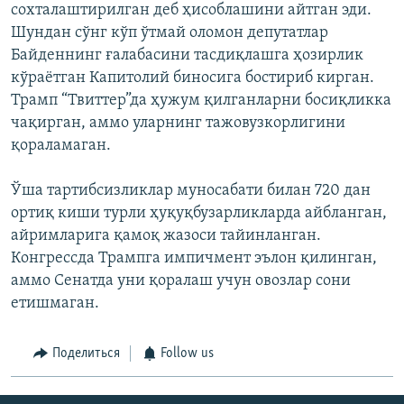
сохталаштирилган деб ҳисоблашини айтган эди.
Шундан сўнг кўп ўтмай оломон депутатлар
Байденнинг ғалабасини тасдиқлашга ҳозирлик
кўраётган Капитолий биносига бостириб кирган.
Трамп “Твиттер”да ҳужум қилганларни босиқликка
чақирган, аммо уларнинг тажовузкорлигини
қораламаган.
Ўша тартибсизликлар муносабати билан 720 дан
ортиқ киши турли ҳуқуқбузарликларда айбланган,
айримларига қамоқ жазоси тайинланган.
Конгрессда Трампга импичмент эълон қилинган,
аммо Сенатда уни қоралаш учун овозлар сони
етишмаган.
Поделиться
Follow us