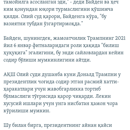
тамойилга асосланган эди," - деди Байден ва ҳеч
ким қонундан юқори турмаслигини қўшимча
қилди. Олий суд қарори, Байденга кўра, "бу
вазиятни тубдан ўзгартирмоқда."
Байден, шунингдек, жамоатчилик Трампнинг 2021
йил 6 январ фитналаридаги роли ҳақида "билиш
ҳуқуқига" эгалигини, бу энди сайловлардан кейин
содир бўлиши мумкинлигини айтди.
АҚШ Олий суди душанба куни Доналд Трампни у
президентлик чоғида содир этган расмий хатти-
ҳаракатлари учун жавобгарликка тортиб
бўлмаслиги тўғрисида қарор чиқарди. Лекин
хусусий ишлари учун унга нисбатан ҳамон чора
кўрилиши мумкин.
Шу билан бирга, президентнинг айнан қайси