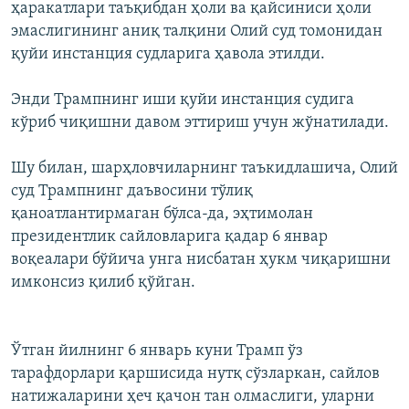
ҳаракатлари таъқибдан ҳоли ва қайсиниси ҳоли
эмаслигининг аниқ талқини Олий суд томонидан
қуйи инстанция судларига ҳавола этилди.
Энди Трампнинг иши қуйи инстанция судига
кўриб чиқишни давом эттириш учун жўнатилади.
Шу билан, шарҳловчиларнинг таъкидлашича, Олий
суд Трампнинг даъвосини тўлиқ
қаноатлантирмаган бўлса-да, эҳтимолан
президентлик сайловларига қадар 6 январ
воқеалари бўйича унга нисбатан ҳукм чиқаришни
имконсиз қилиб қўйган.
Ўтган йилнинг 6 январь куни Трамп ўз
тарафдорлари қаршисида нутқ сўзларкан, сайлов
натижаларини ҳеч қачон тан олмаслиги, уларни