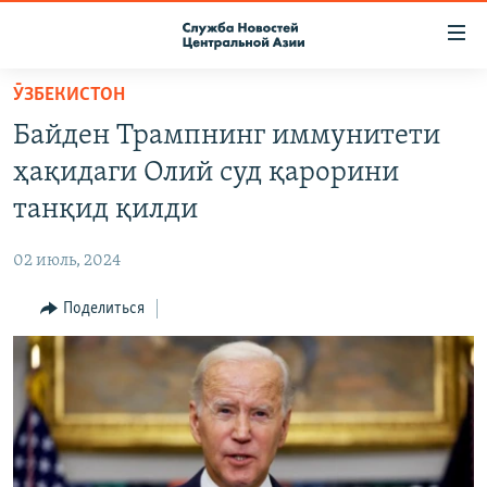
Ссылки
доступа
Вернуться
ӮЗБЕКИСТОН
к
О ПРОЕКТЕ
Байден Трампнинг иммунитети
основному
ПОДПИСКА
содержанию
ҳақидаги Олий суд қарорини
КОНТАКТЫ
Вернутся
танқид қилди
к
RFE/RL ДИРЕКТ
главной
02 июль, 2024
НАСТОЯЩЕЕ ВРЕМЯ
навигации
Вернутся
Поделиться
МИГРАНТ МЕДИА
к
поиску