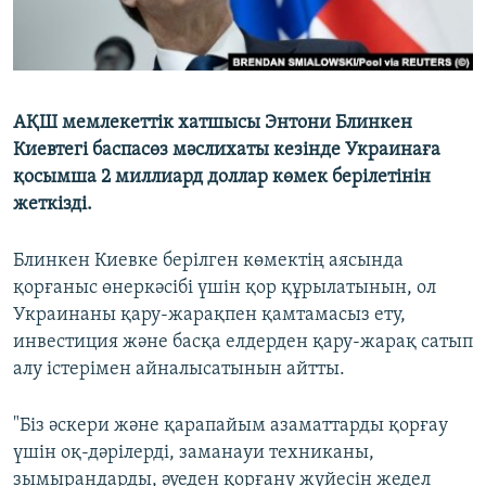
АҚШ мемлекеттік хатшысы Энтони Блинкен
Киевтегі баспасөз мәслихаты кезінде Украинаға
қосымша 2 миллиард доллар көмек берілетінін
жеткізді.
Блинкен Киевке берілген көмектің аясында
қорғаныс өнеркәсібі үшін қор құрылатынын, ол
Украинаны қару-жарақпен қамтамасыз ету,
инвестиция және басқа елдерден қару-жарақ сатып
алу істерімен айналысатынын айтты.
"Біз әскери және қарапайым азаматтарды қорғау
үшін оқ-дәрілерді, заманауи техниканы,
зымырандарды, әуеден қорғану жүйесін жедел