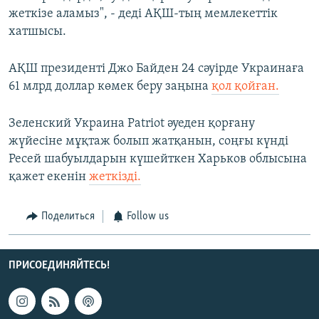
жеткізе аламыз", - деді АҚШ-тың мемлекеттік
хатшысы.
АҚШ президенті Джо Байден 24 сәуірде Украинаға
61 млрд доллар көмек беру заңына
қол қойған.
Зеленский Украина Patriot әуеден қорғану
жүйесіне мұқтаж болып жатқанын, соңғы күнді
Ресей шабуылдарын күшейткен Харьков облысына
қажет екенін
жеткізді.
Поделиться
Follow us
ПРИСОЕДИНЯЙТЕСЬ!