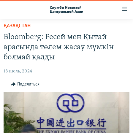
Ссылки
доступа
Вернуться
ҚАЗАҚСТАН
к
О ПРОЕКТЕ
Bloomberg: Ресей мен Қытай
основному
ПОДПИСКА
содержанию
арасында төлем жасау мүмкін
КОНТАКТЫ
Вернутся
болмай қалды
к
RFE/RL ДИРЕКТ
главной
18 июль, 2024
НАСТОЯЩЕЕ ВРЕМЯ
навигации
Вернутся
Поделиться
МИГРАНТ МЕДИА
к
поиску