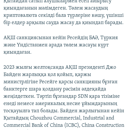
Қытайдан сатып алушылармен есеп айырысу
қиындағанын мәлімдеген. Төлем жасаудың
криптовалюта секілді бала түрлеріне көшу, үшінші
бір елдер арқылы сауда жасау да қиындап барады.
АҚШ санкциясынан кейін Ресейдің БАӘ, Түркия
және Үндістанмен арада төлем жасауы күрт
қиындаған.
2023 жылғы желтоқсанда АҚШ президенті Джо
Байден жарлыққа қол қойып, қаржы
министрлігіне Ресейге қарсы санкцияны бұзған
банктерге шара қолдану рәсімін әлдеқайда
жеңілдеткен. Тәртіп бұзғандар SDN қара тізіміне
енеді немесе америкалық несие ұйымдарының
тосқауылға тап болады. Байден жарлығынан кейін
Қытайдың Chouzhou Commercial, Industrial and
Commercial Bank of China (ICBC), China Construction