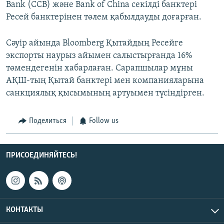
Bank (CCB) және Bank of China секілді банктері
Ресей банктерінен төлем қабылдауды доғарған.
Сәуір айында Bloomberg Қытайдың Ресейге
экспорты наурыз айымен салыстырғанда 16%
төмендегенін хабарлаған. Сарапшылар мұны
АҚШ-тың Қытай банктері мен компанияларына
санкциялық қысымының артуымен түсіндірген.
Поделиться
Follow us
ПРИСОЕДИНЯЙТЕСЬ!
КОНТАКТЫ