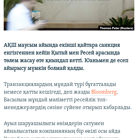
АҚШ маусым айында екінші қайтара санкция
енгізгеннен кейін Қытай мен Ресей арасында
төлем жасау өте қиындап кетті. Юаньмен де есеп
айырысу мүмкін болмай қалды.
Транзакциялардың мұндай түрі бұғатталады
немесе қатты кешігеді, деп жазды
Bloomberg
.
Басылым мұндай мәліметті ресейлік топ-
менеджерлердің сөзіне сүйене отырып хабарлады.
Ауыл шаруашылығы өнімдерін сатумен
айналысатын компанияның бір өкілі осы айда