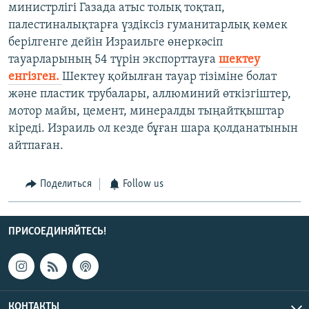
министрлігі Газада атыс толық тоқтап,
палестиналықтарға үздіксіз гуманитарлық көмек
берілгенге дейін Израильге өнеркәсіп
тауарларының 54 түрін экспорттауға
шектеу
енгізген.
Шектеу қойылған тауар тізіміне болат
және пластик трубалары, аллюминий өткізгіштер,
мотор майы, цемент, минералды тыңайтқыштар
кіреді. Израиль ол кезде бұған шара қолданатынын
айтпаған.
Поделиться
Follow us
ПРИСОЕДИНЯЙТЕСЬ!
КОНТАКТЫ