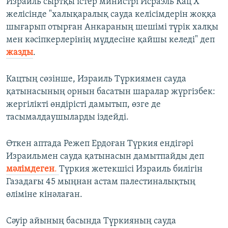
Израиль сыртқы істер министрі Исраэль Кац X
желісінде "халықаралық сауда келісімдерін жоққа
шығарып отырған Анкараның шешімі түрік халқы
мен кәсіпкерлерінің мүддесіне қайшы келеді" деп
жазды
.
Кацтың сөзінше, Израиль Түркиямен сауда
қатынасының орнын басатын шаралар жүргізбек:
жергілікті өндірісті дамытып, өзге де
тасымалдаушыларды іздейді.
Өткен аптада Режеп Ердоған Түркия ендігәрі
Израильмен сауда қатынасын дамытпайды деп
мәлімдеген
.
Түркия жетекшісі Израиль билігін
Газадағы 45 мыңнан астам палестиналықтың
өліміне кінәлаған.
Сәуір айының басында Түркияның сауда