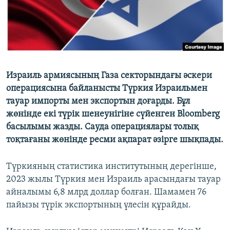
Израиль армиясының Газа секторындағы әскери
операциясына байланысты Түркия Израильмен
тауар импорты мен экспортын доғарды. Бұл
жөнінде екі түрік шенеунігіне сүйенген Bloomberg
басылымы жазды. Сауда операциялары толық
тоқтағаны жөнінде ресми ақпарат әзірге шықпады.
Түркияның статистика институтының дерегінше,
2023 жылы Түркия мен Израиль арасындағы тауар
айналымы 6,8 млрд доллар болған. Шамамен 76
пайызы түрік экспортының үлесін құрайды.