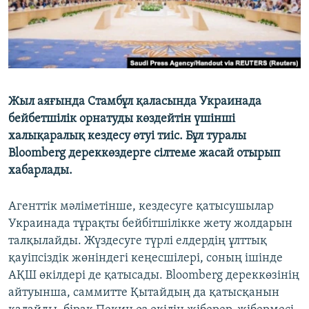
Жыл аяғында Стамбұл қаласында Украинада
бейбетшілік орнатуды көздейтін үшінші
халықаралық кездесу өтуі тиіс. Бұл туралы
Bloomberg дереккөздерге сілтеме жасай отырып
хабарлады.
Агенттік мәліметінше, кездесуге қатысушылар
Украинада тұрақты бейбітшілікке жету жолдарын
талқылайды. Жүздесуге түрлі елдердің ұлттық
қауіпсіздік жөніндегі кеңесшілері, соның ішінде
АҚШ өкілдері де қатысады. Bloomberg дереккөзінің
айтуынша, саммитте Қытайдың да қатысқанын