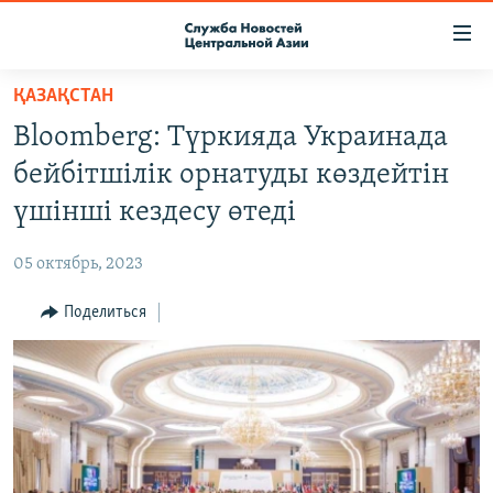
Ссылки
доступа
Вернуться
ҚАЗАҚСТАН
к
О ПРОЕКТЕ
Bloomberg: Түркияда Украинада
основному
ПОДПИСКА
содержанию
бейбітшілік орнатуды көздейтін
КОНТАКТЫ
Вернутся
үшінші кездесу өтеді
к
RFE/RL ДИРЕКТ
главной
05 октябрь, 2023
НАСТОЯЩЕЕ ВРЕМЯ
навигации
Вернутся
Поделиться
МИГРАНТ МЕДИА
к
поиску