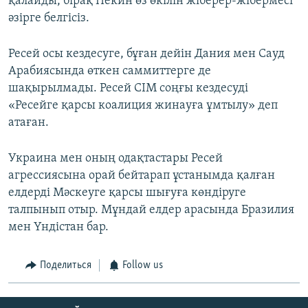
қалайды, бірақ Пекин өз өкілін жіберер-жібермесі
әзірге белгісіз.
Ресей осы кездесуге, бұған дейін Дания мен Сауд
Арабиясында өткен саммиттерге де
шақырылмады. Ресей СІМ соңғы кездесуді
«Ресейге қарсы коалиция жинауға ұмтылу» деп
атаған.
Украина мен оның одақтастары Ресей
агрессиясына орай бейтарап ұстанымда қалған
елдерді Мәскеуге қарсы шығуға көндіруге
талпынып отыр. Мұндай елдер арасында Бразилия
мен Үндістан бар.
Поделиться
Follow us