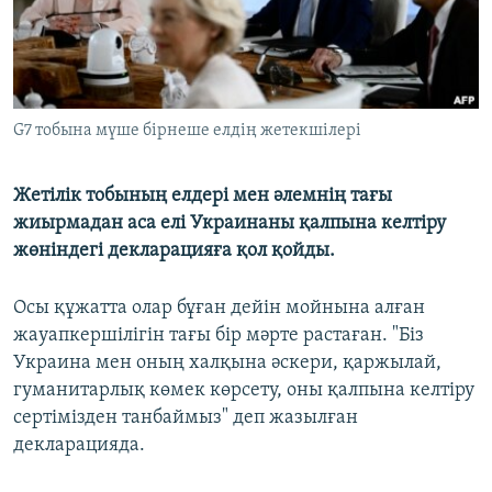
G7 тобына мүше бірнеше елдің жетекшілері
Жетілік тобының елдері мен әлемнің тағы
жиырмадан аса елі Украинаны қалпына келтіру
жөніндегі декларацияға қол қойды.
Осы құжатта олар бұған дейін мойнына алған
жауапкершілігін тағы бір мәрте растаған. "Біз
Украина мен оның халқына әскери, қаржылай,
гуманитарлық көмек көрсету, оны қалпына келтіру
сертімізден танбаймыз" деп жазылған
декларацияда.