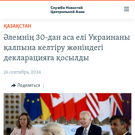
Ссылки
доступа
Вернуться
ҚАЗАҚСТАН
к
О ПРОЕКТЕ
Әлемнің 30-дан аса елі Украинаны
основному
ПОДПИСКА
содержанию
қалпына келтіру жөніндегі
КОНТАКТЫ
Вернутся
декларацияға қосылды
к
RFE/RL ДИРЕКТ
главной
26 сентябрь, 2024
НАСТОЯЩЕЕ ВРЕМЯ
навигации
Вернутся
Поделиться
МИГРАНТ МЕДИА
к
поиску