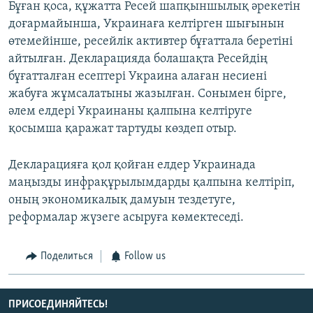
Бұған қоса, құжатта Ресей шапқыншылық әрекетін
доғармайынша, Украинаға келтірген шығынын
өтемейінше, ресейлік активтер бұғаттала беретіні
айтылған. Декларацияда болашақта Ресейдің
бұғатталған есептері Украина алаған несиені
жабуға жұмсалатыны жазылған. Сонымен бірге,
әлем елдері Украинаны қалпына келтіруге
қосымша қаражат тартуды көздеп отыр.
Декларацияға қол қойған елдер Украинада
маңызды инфрақұрылымдарды қалпына келтіріп,
оның экономикалық дамуын тездетуге,
реформалар жүзеге асыруға көмектеседі.
Поделиться
Follow us
ПРИСОЕДИНЯЙТЕСЬ!