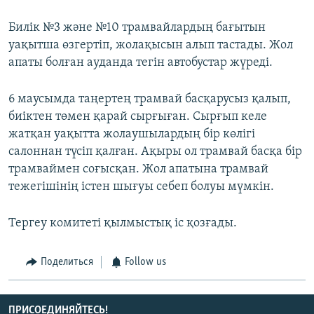
Билік №3 және №10 трамвайлардың бағытын
уақытша өзгертіп, жолақысын алып тастады. Жол
апаты болған ауданда тегін автобустар жүреді.
6 маусымда таңертең трамвай басқарусыз қалып,
биіктен төмен қарай сырғыған. Сырғып келе
жатқан уақытта жолаушылардың бір көлігі
салоннан түсіп қалған. Ақыры ол трамвай басқа бір
трамваймен соғысқан. Жол апатына трамвай
тежегішінің істен шығуы себеп болуы мүмкін.
Тергеу комитеті қылмыстық іс қозғады.
Поделиться
Follow us
ПРИСОЕДИНЯЙТЕСЬ!