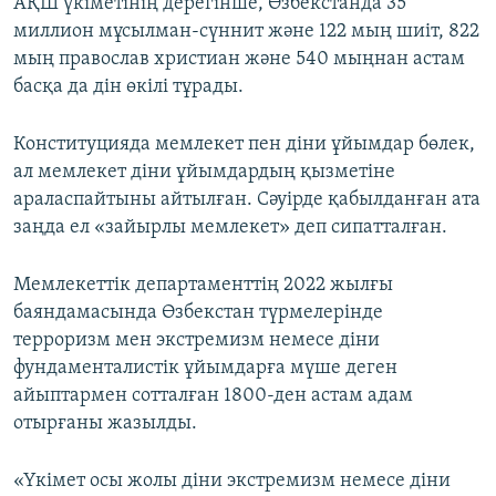
АҚШ үкіметінің дерегінше, Өзбекстанда 35
миллион мұсылман-сүннит және 122 мың шиіт, 822
мың православ христиан және 540 мыңнан астам
басқа да дін өкілі тұрады.
Конституцияда мемлекет пен діни ұйымдар бөлек,
ал мемлекет діни ұйымдардың қызметіне
араласпайтыны айтылған. Сәуірде қабылданған ата
заңда ел «зайырлы мемлекет» деп сипатталған.
Мемлекеттік департаменттің 2022 жылғы
баяндамасында Өзбекстан түрмелерінде
терроризм мен экстремизм немесе діни
фундаменталистік ұйымдарға мүше деген
айыптармен сотталған 1800-ден астам адам
отырғаны жазылды.
«Үкімет осы жолы діни экстремизм немесе діни