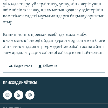
ұйымдастыру, үйлерді тінту, ұстау, діни дәріс үшін
әкімшілік жазалау, қылмыстық қудалау әдістерінің
көмегімен елдегі мұсылмандарға бақылау орнатып
отыр.
Вашингтонның ресми есебінде жала жабу,
қылмыстық істерді ойдан құрастыру, сонымен бірге
діни тұтқындардың түрмедегі мерзімін жаңа айып
тағу арқылы ұзарту әдістері әлі бар екені айтылған.
Поделиться
Follow us
ПРИСОЕДИНЯЙТЕСЬ!