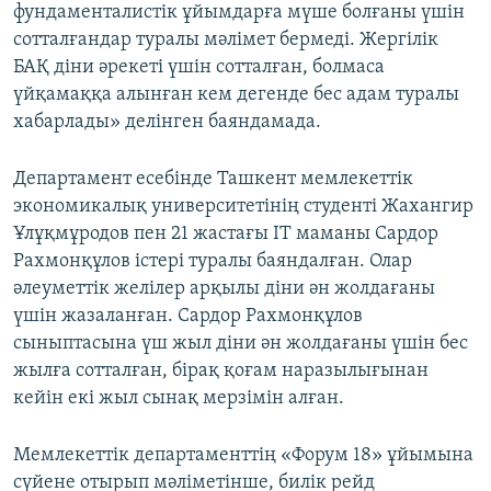
фундаменталистік ұйымдарға мүше болғаны үшін
сотталғандар туралы мәлімет бермеді. Жергілік
БАҚ діни әрекеті үшін сотталған, болмаса
үйқамаққа алынған кем дегенде бес адам туралы
хабарлады» делінген баяндамада.
Департамент есебінде Ташкент мемлекеттік
экономикалық университетінің студенті Жахангир
Ұлұқмұродов пен 21 жастағы IT маманы Сардор
Рахмонқұлов істері туралы баяндалған. Олар
әлеуметтік желілер арқылы діни ән жолдағаны
үшін жазаланған. Сардор Рахмонқұлов
сыныптасына үш жыл діни ән жолдағаны үшін бес
жылға сотталған, бірақ қоғам наразылығынан
кейін екі жыл сынақ мерзімін алған.
Мемлекеттік департаменттің «Форум 18» ұйымына
сүйене отырып мәліметінше, билік рейд