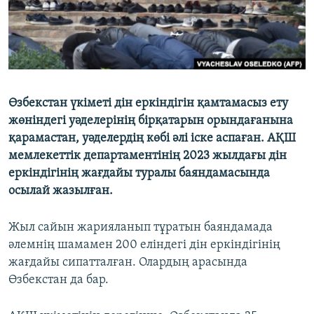
Өзбекстан үкіметі дін еркіндігін қамтамасыз ету
жөніндегі уәделерінің бірқатарын орындағанына
қарамастан, уәделердің көбі әлі іске аспаған. АҚШ
мемлекеттік департаментінің 2023 жылдағы дін
еркіндігінің жағдайы туралы баяндамасында
осылай жазылған.
Жыл сайын жарияланып тұратын баяндамада
әлемнің шамамен 200 еліндегі дін еркіндігінің
жағдайы сипатталған. Олардың арасында
Өзбекстан да бар.