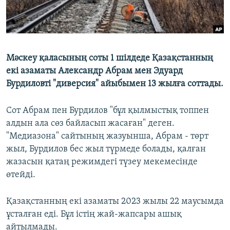
Мәскеу қаласының соты 1 шілдеде Қазақстанның
екі азаматы Александр Абрам мен Эдуард
Бурдиловті "диверсия" айыбымен 13 жылға соттады.
Сот Абрам пен Бурдилов "бұл қылмыстық топпен
алдын ала сөз байласып жасаған" деген.
"Медиазона" сайтының жазуынша, Абрам - төрт
жыл, Бурдилов бес жыл түрмеде болады, қалған
жазасын қатаң режимдегі түзеу мекемесінде
өтейді.
Қазақстанның екі азаматы 2023 жылы 22 маусымда
ұсталған еді. Бұл істің жай-жапсары ашық
айтылмады.