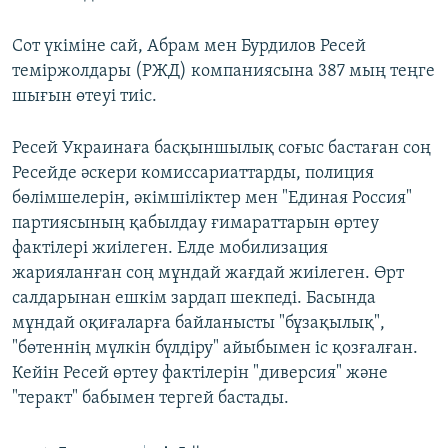
Сот үкіміне сай, Абрам мен Бурдилов Ресей
теміржолдары (РЖД) компаниясына 387 мың теңге
шығын өтеуі тиіс.
Ресей Украинаға басқыншылық соғыс бастаған соң
Ресейде әскери комиссариаттарды, полиция
бөлімшелерін, әкімшіліктер мен "Единая Россия"
партиясының қабылдау ғимараттарын өртеу
фактілері жиілеген. Елде мобилизация
жарияланған соң мұндай жағдай жиілеген. Өрт
салдарынан ешкім зардап шекпеді. Басында
мұндай оқиғаларға байланысты "бұзақылық",
"бөтеннің мүлкін бүлдіру" айыбымен іс қозғалған.
Кейін Ресей өртеу фактілерін "диверсия" және
"теракт" бабымен тергей бастады.