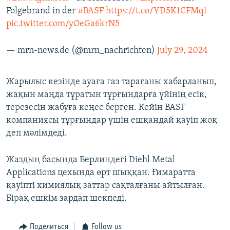
Folgebrand in der
#BASF
https://t.co/YD5K1CFMq1
pic.twitter.com/yOeGa6krN5
— mrn-news.de (@mrn_nachrichten)
July 29, 2024
Жарылыс кезінде ауаға газ тарағаны хабарланып,
жақын маңда тұратын тұрғындарға үйінің есік,
терезесін жабуға кеңес берген. Кейін BASF
компаниясы тұрғындар үшін ешқандай қауіп жоқ
деп мәлімдеді.
Жаздың басында Берлиндегі Diehl Metal
Applications цехында өрт шыққан. Ғимаратта
қауіпті химиялық заттар сақталғаны айтылған.
Бірақ ешкім зардап шекпеді.
Поделиться
Follow us