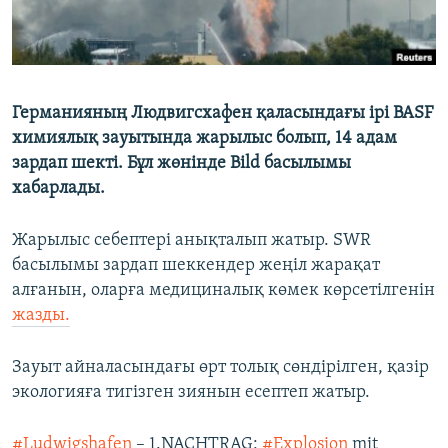
Германияның Людвигсхафен қаласындағы ірі BASF
химиялық зауытында жарылыс болып, 14 адам
зардап шекті. Бұл жөнінде Bild басылымы
хабарлады.
Жарылыс себептері анықталып жатыр. SWR
басылымы зардап шеккендер жеңіл жарақат
алғанын, оларға медициналық көмек көрсетілгенін
жазды.
Зауыт айналасындағы өрт толық сөндірілген, қазір
экологияға тигізген зиянын есептеп жатыр.
#Ludwigshafen
– 1.NACHTRAG:
#Explosion
mit