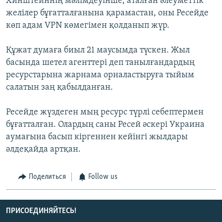
Хинштейннің мәлімдеуінше, аталған әлеуметтік
желілер бұғатталғанына қарамастан, оны Ресейде
көп адам VPN көмегімен қолданып жүр.
Құжат думаға биыл 21 маусымда түскен. Жыл
басында шетел агенттері деп танылғандардың
ресурстарына жарнама орналастыруға тыйым
салатын заң қабылданған.
Ресейде жүздеген мың ресурс түрлі себептермен
бұғатталған. Олардың саны Ресей әскері Украина
аумағына басып кіргеннен кейінгі жылдары
әлдеқайда артқан.
Поделиться
Follow us
ПРИСОЕДИНЯЙТЕСЬ!