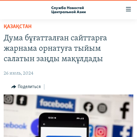
Ссылки
доступа
Вернуться
ҚАЗАҚСТАН
к
О ПРОЕКТЕ
Дума бұғатталған сайттарға
основному
ПОДПИСКА
содержанию
жарнама орнатуға тыйым
КОНТАКТЫ
Вернутся
салатын заңды мақұлдады
к
RFE/RL ДИРЕКТ
главной
26 июль, 2024
НАСТОЯЩЕЕ ВРЕМЯ
навигации
Вернутся
Поделиться
МИГРАНТ МЕДИА
к
поиску