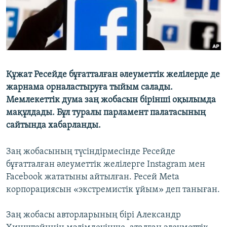
Құжат Ресейде бұғатталған әлеуметтік желілерде де
жарнама орналастыруға тыйым салады.
Мемлекеттік дума заң жобасын бірінші оқылымда
мақұлдады. Бұл туралы парламент палатасының
сайтында хабарланды.
Заң жобасының түсіндірмесінде Ресейде
бұғатталған әлеуметтік желілерге Instagram мен
Facebook жататыны айтылған. Ресей Meta
корпорациясын «экстремистік ұйым» деп таныған.
Заң жобасы авторларының бірі Александр