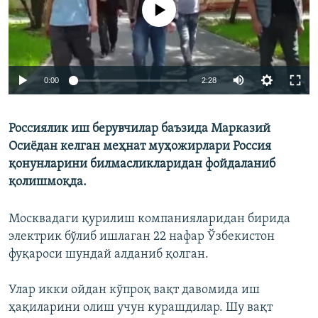
No media source currently available
Auto
0:00
2:28
240p
Россиялик иш берувчилар баъзида Марказий
360p
Осиёдан келган меҳнат муҳожирлари Россия
480p
Auto
240p
360p
480p
қонунларини билмасликларидан фойдаланиб
720p
қолишмоқда.
720p
1080p
1080p
Москвадаги қурилиш компанияларидан бирида
электрик бўлиб ишлаган 22 нафар Ўзбекистон
фуқароси шундай алданиб қолган.
Улар икки ойдан кўпроқ вақт давомида иш
ҳақиларини олиш учун курашдилар. Шу вақт