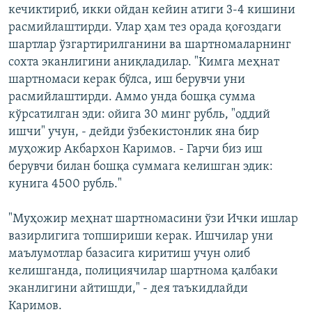
кечиктириб, икки ойдан кейин атиги 3-4 кишини
расмийлаштирди. Улар ҳам тез орада қоғоздаги
шартлар ўзгартирилганини ва шартномаларнинг
сохта эканлигини аниқладилар. "Кимга меҳнат
шартномаси керак бўлса, иш берувчи уни
расмийлаштирди. Аммо унда бошқа сумма
кўрсатилган эди: ойига 30 минг рубль, "оддий
ишчи" учун, - дейди ўзбекистонлик яна бир
муҳожир Акбархон Каримов. - Гарчи биз иш
берувчи билан бошқа суммага келишган эдик:
кунига 4500 рубль."
"Муҳожир меҳнат шартномасини ўзи Ички ишлар
вазирлигига топшириши керак. Ишчилар уни
маълумотлар базасига киритиш учун олиб
келишганда, полициячилар шартнома қалбаки
эканлигини айтишди," - дея таъкидлайди
Каримов.