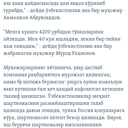
иш ҳақи қайдномасида ҳам яққол кўриниб
турибди," - дейди ўзбекистонлик яна бир муҳожир
Акмалжон Абдувоҳидов.
"Менга кунига 4200 рублдан тўлашларини
айтишди. Мен 40 кун ишладим, лекин бир тийин
ҳам олмадим," - дейди ўзбекистонлик яна бир
жабрланган муҳожир Мурод Раҳмонов.
Муҳожирларнинг айтишича, улар дастлаб
компания раҳбариятига мурожаат қилишган,
аммо бу натижа бермаган: уларга пулни номаълум
вақт кутишни ёки ҳеч қандай кафолатсиз кетишни
таклиф қилишган. Ўзбекистонликлар меҳнат
шартномасини расмийлаштиришни талаб
қилишда давом этишди, чунки Россия қонунларига
кўра, шартномасиз патент бекор қилинади. Бироқ
иш берувчи шартномалар имзоланишини