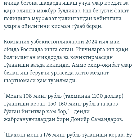
ичида бегона шаҳарда яшаш учун улар кредит ва
қарз олишга мажбур бўлдилар. Иш берувчи фақат
полицияга мурожаат қилингандан кейингина
уларга ойилигини қисман тўлаб берди.
Компания ўзбекистонликларни 2024 йил май
ойида Россияда ишга олган. Ишчиларга иш ҳақи
белгиланган миқдорда ва кечиктирмасдан
тўланиши ваъда қилинди. Аммо охир-оқибат улар
билан иш берувчи ўртасида ҳатто меҳнат
шартномаси ҳам тузилмади.
"Менга 108 минг рубль (тахминан 1100 доллар)
тўланиши керак. 150-160 минг рублгача қарз
бўлган йигитлар ҳам бор," - дейди
жабрланувчилардан бири Дониёр Самандаров.
"Шахсан менга 176 минг рубль тўланиши керак. Бу