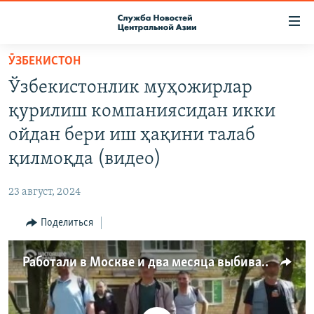
Ссылки
доступа
Вернуться
ӮЗБЕКИСТОН
к
О ПРОЕКТЕ
Ўзбекистонлик муҳожирлар
основному
ПОДПИСКА
содержанию
қурилиш компаниясидан икки
КОНТАКТЫ
Вернутся
ойдан бери иш ҳақини талаб
к
RFE/RL ДИРЕКТ
қилмоқда (видео)
главной
НАСТОЯЩЕЕ ВРЕМЯ
навигации
23 август, 2024
Вернутся
МИГРАНТ МЕДИА
к
Поделиться
поиску
Работали в Москве и два месяца выбивали из работодателя зарплату: история рабочих из Узбекистана