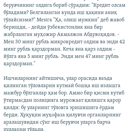
берувчининг олдига бориб сўрадим: "Кредит олсам
бўладими? Белгиланган кунда иш ҳақини аниқ
тўлайсизми?" Менга "Ҳа, олиш мумкин" деб жавоб
беришди, - дейди ўзбекистонлик яна бир
жабрланган муҳожир Акмалжон Абдувоҳидов. -
Мен 30 минг рубль микрокредит олдим ва энди 42
минг рубль қарздорман. Кеча яна қарз олдим -
йўлга яна 5 минг рубль. Энди мен 47 минг рубль
қарздорман."
Ишчиларнинг айтишича, улар орасида ваъда
қилинган тўловларни кутмай бошқа иш излашга
мажбур бўлганлар ҳам бор. Аммо бир қисми кутиб
ўтирмасдан полицияга мурожаат қилишга қарор
қилди: бу уларнинг тўловга эришишига ёрдам
берди. Ҳуқуқни муҳофаза қилувчи органларнинг
аралашувидан сўнг иш берувчи уларга барча
пулларни тўлади.