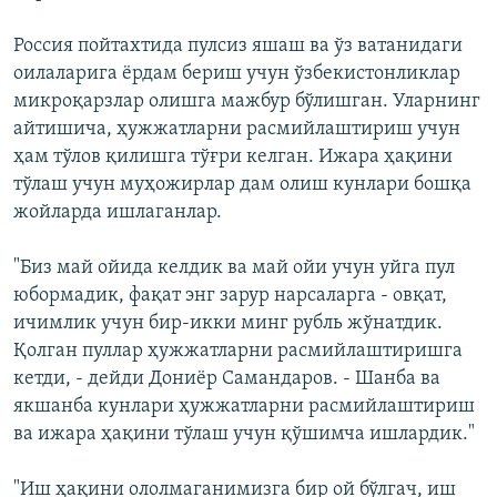
Россия пойтахтида пулсиз яшаш ва ўз ватанидаги
оилаларига ёрдам бериш учун ўзбекистонликлар
микроқарзлар олишга мажбур бўлишган. Уларнинг
айтишича, ҳужжатларни расмийлаштириш учун
ҳам тўлов қилишга тўғри келган. Ижара ҳақини
тўлаш учун муҳожирлар дам олиш кунлари бошқа
жойларда ишлаганлар.
"Биз май ойида келдик ва май ойи учун уйга пул
юбормадик, фақат энг зарур нарсаларга - овқат,
ичимлик учун бир-икки минг рубль жўнатдик.
Қолган пуллар ҳужжатларни расмийлаштиришга
кетди, - дейди Дониёр Самандаров. - Шанба ва
якшанба кунлари ҳужжатларни расмийлаштириш
ва ижара ҳақини тўлаш учун қўшимча ишлардик."
"Иш ҳақини ололмаганимизга бир ой бўлгач, иш