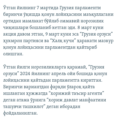
Ўтган йилнинг 7 мартида Грузия парламенти
биринчи ўқишда қонун лойиҳасини маъқуллагани
ортидан мамлакат бўйлаб оммавий норозилик
чиқишлари бошланиб кетган эди. 8 март куни
акция давом этган, 9 март куни эса “Грузия орзуси”
ҳукмрон партияси ва “Халқ кучи” ҳаракати мазкур
қонун лойиҳасини парламентдан қайтариб
олишган.
Ўтган йилги норозиликларга қарамай, “Грузия
орзуси” 2024 йилнинг апрель ойи бошида қонун
лойиҳасини қайтадан парламентга киритган.
Биринчи вариантдан фарқли ўлароқ қайта
ишланган ҳужжатда “хорижий таъсир агенти”
деган атама ўрнига “хориж давлат манфаатини
ташувчи ташкилот” деган иборадан
фойдаланилган.