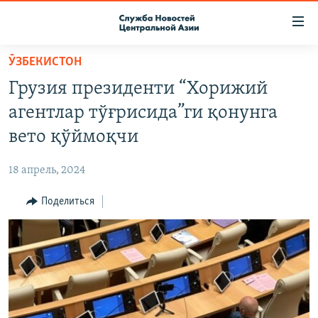
Ссылки
доступа
Вернуться
ӮЗБЕКИСТОН
к
О ПРОЕКТЕ
Грузия президенти “Хорижий
основному
ПОДПИСКА
содержанию
агентлар тўғрисида”ги қонунга
КОНТАКТЫ
Вернутся
вето қўймоқчи
к
RFE/RL ДИРЕКТ
главной
18 апрель, 2024
НАСТОЯЩЕЕ ВРЕМЯ
навигации
Вернутся
Поделиться
МИГРАНТ МЕДИА
к
поиску