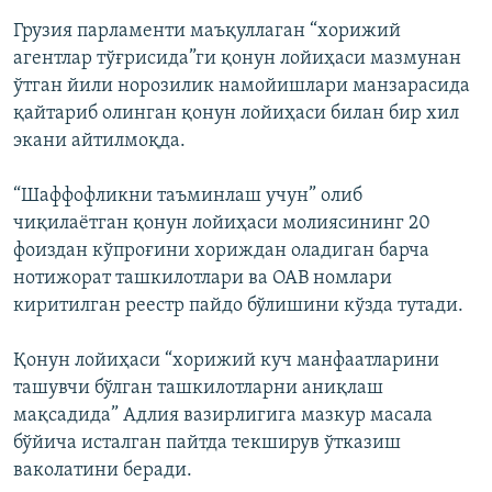
Грузия парламенти маъқуллаган “хорижий
агентлар тўғрисида”ги қонун лойиҳаси мазмунан
ўтган йили норозилик намойишлари манзарасида
қайтариб олинган қонун лойиҳаси билан бир хил
экани айтилмоқда.
“Шаффофликни таъминлаш учун” олиб
чиқилаётган қонун лойиҳаси молиясининг 20
фоиздан кўпроғини хориждан оладиган барча
нотижорат ташкилотлари ва ОАВ номлари
киритилган реестр пайдо бўлишини кўзда тутади.
Қонун лойиҳаси “хорижий куч манфаатларини
ташувчи бўлган ташкилотларни аниқлаш
мақсадида” Адлия вазирлигига мазкур масала
бўйича исталган пайтда текширув ўтказиш
ваколатини беради.