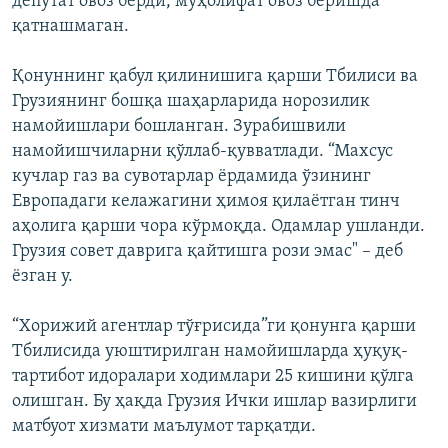
депутат овоз берди, муҳолифат овоз беришда
қатнашмаган.
Қонуннинг қабул қилинишига қарши Тбилиси ва
Грузиянинг бошқа шаҳарларида норозилик
намойишлари бошланган. Зурабишвили
намойишчиларни қўллаб-қувватлади. “Махсус
кучлар газ ва сувотарлар ёрдамида ўзининг
Европадаги келажагини ҳимоя қилаётган тинч
аҳолига қарши чора кўрмоқда. Одамлар ушланди.
Грузия совет даврига қайтишга рози эмас" – деб
ёзган у.
“Хорижий агентлар тўғрисида”ги қонунга қарши
Тбилисида уюштирилган намойишларда ҳуқуқ-
тартибот идоралари ходимлари 25 кишини қўлга
олишган. Бу ҳақда Грузия Ички ишлар вазирлиги
матбуот хизмати маълумот тарқатди.