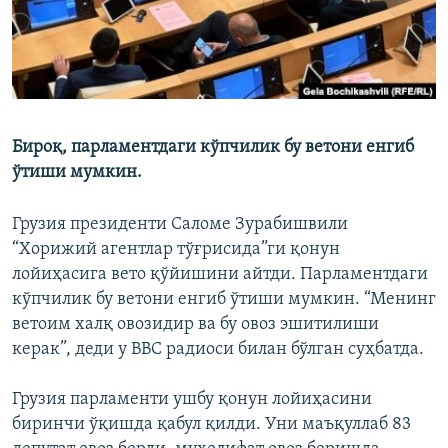
Бироқ, парламентдаги кўпчилик бу ветони енгиб
ўтиши мумкин.
Грузия президенти Саломе Зурабишвили
“Хорижий агентлар тўғрисида”ги қонун
лойиҳасига вето қўйишини айтди. Парламентдаги
кўпчилик бу ветони енгиб ўтиши мумкин. “Менинг
ветоим халқ овозидир ва бу овоз эшитилиши
керак”, деди у BBC радиоси билан бўлган суҳбатда.
Грузия парламенти ушбу қонун лойиҳасини
биринчи ўқишда қабул қилди. Уни маъқуллаб 83