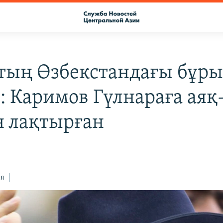
ың Өзбекстандағы бұр
і: Каримов Гүлнараға аяқ
н лақтырған
ся