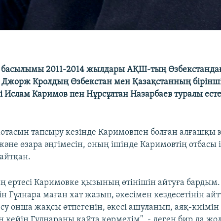
rg басылымы 2011-2014 жылдары АҚШ-тың Өзбекстандағ
н Джорж Кролдың Өзбекстан мен Қазақстанның бірінш
і Ислам Каримов пен Нұрсұлтан Назарбаев туралы есте
мотасын тапсыру кезінде Каримовпен болған алғашқы к
әне өзара әңгімесін, оның ішінде Каримовтің отбасы і
айтқан.
 ертесі Каримовке қызының өтінішін айтуға бардым. 
н Гүлнара маған хат жазып, әкесімен кездесетінін айт
есу онша жақсы өтпегенін, әкесі ашуланып, аяқ-киімі
 кейін Гүлнараны қайта көрмедім", - деген бир да жо