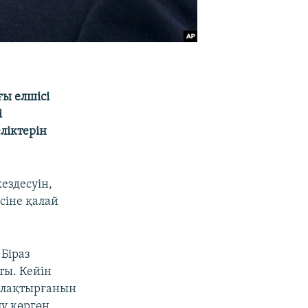
ы елшісі
і
ліктерін
ездесуін,
сіне қалай
Біраз
ты. Кейін
н лақтырғанын
лу көргөн