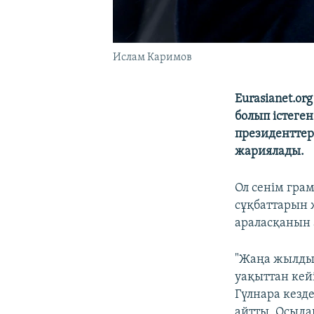
Ислам Каримов
Eurasianet.o
болып істеге
президенттер
жариялады.
Ол сенім гра
сұқбаттарын ж
араласқанын 
"Жаңа жылдың
уақыттан кейі
Гүлнара кезд
айтты. Осыдан