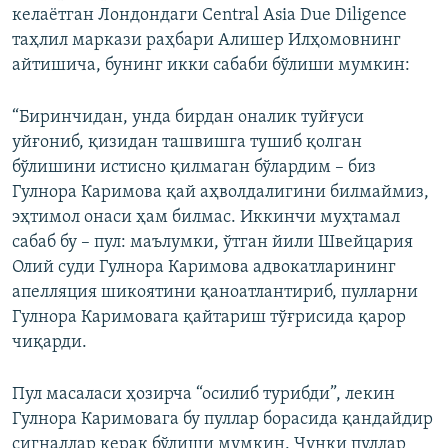
келаётган Лондондаги Central Asia Due Diligence
таҳлил маркази раҳбари Алишер Илҳомовнинг
айтишича, бунинг икки сабаби бўлиши мумкин:
“Биринчидан, унда бирдан оналик туйғуси
уйғониб, қизидан ташвишга тушиб қолган
бўлишини истисно қилмаган бўлардим – биз
Гулнора Каримова қай аҳволдалигини билмаймиз,
эҳтимол онаси ҳам билмас. Иккинчи муҳтамал
сабаб бу – пул: маълумки, ўтган йили Швейцария
Олий суди Гулнора Каримова адвокатларининг
апелляция шикоятини қаноатлантириб, пулларни
Гулнора Каримовага қайтариш тўғрисида қарор
чиқарди.
Пул масаласи ҳозирча “осилиб турибди”, лекин
Гулнора Каримовага бу пуллар борасида қандайдир
сигналлар керак бўлиши мумкин. Чунки пуллар