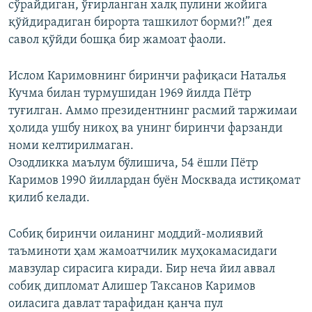
сўрайдиган, ўғирланган халқ пулини жойига
қўйдирадиган бирорта ташкилот борми?!” дея
савол қўйди бошқа бир жамоат фаоли.
Ислом Каримовнинг биринчи рафиқаси Наталья
Кучма билан турмушидан 1969 йилда Пётр
туғилган. Аммо президентнинг расмий таржимаи
ҳолида ушбу никоҳ ва унинг биринчи фарзанди
номи келтирилмаган.
Озодликка маълум бўлишича, 54 ёшли Пётр
Каримов 1990 йиллардан буён Москвада истиқомат
қилиб келади.
Собиқ биринчи оиланинг моддий-молиявий
таъминоти ҳам жамоатчилик муҳокамасидаги
мавзулар сирасига киради. Бир неча йил аввал
собиқ дипломат Алишер Таксанов Каримов
оиласига давлат тарафидан қанча пул