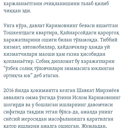
харжланаëтгани очиқланишини талаб қилиб
чиққан эди.
Унга кўра, давлат Каримовнинг беваси яшаëтган
Тошкентдаги квартира, Қайнарсойдаги қароргоҳ
харажатларини ошиғи билан тўламоқда. Тиббий
хизмат, автомобиллар, ҳайдовчилар ҳамда уй
хизматчилари маоши ҳам ғазна ҳисобидан
қопланаётир. Собиқ дипломат бу харажатларни
“ўзбек солиқ тўловчилари зиммасига юкланган
ортиқча юк” деб атаган.
2016 йилда ҳокимиятга келган Шавкат Мирзиёев
аввалига омма ўнгида ўзини Ислом Каримовнинг
шогирди ва у бошлаган ишларнинг давомчиси
сифатида тақдим этган бўлса-да, амалда унинг
сиёсий меросидан масофаланишга қаратилган
қатор ишларни амалга оширган. Жумладан,