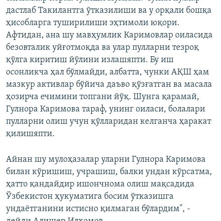
дастлаб Такилантга ўтказилиши ва у орқали бошқа
ҳисобларга туширилиши эҳтимоли юқори.
Афтидан, ана шу мавҳумлик Каримовлар оиласида
безовталик уйғотмоқда ва улар пулларни тезроқ
қўлга киритиш йўлини излашяпти. Бу иш
осонликча ҳал бўлмайди, албатта, чунки АҚШ ҳам
мазкур активлар бўйича даъво қўзғатган ва масала
ҳозирча ечимини топгани йўқ. Шунга қарамай,
Гулнора Каримова тараф, унинг оиласи, болалари
пулларни олиш учун қўлларидан келганча ҳаракат
қилишяпти.
Айнан шу мулоҳазалар уларни Гулнора Каримова
билан кўришиш, учрашиш, балки ундан кўрсатма,
ҳатто қандайдир ишончнома олиш мақсадида
Ўзбекистон ҳукуматига босим ўтказишга
ундаётганини истисно қилмаган бўлардим", -