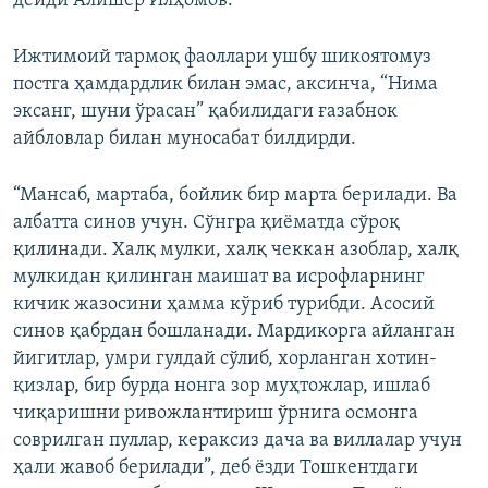
дейди Алишер Илҳомов.
Ижтимоий тармоқ фаоллари ушбу шикоятомуз
постга ҳамдардлик билан эмас, аксинча, “Нима
эксанг, шуни ўрасан” қабилидаги ғазабнок
айбловлар билан муносабат билдирди.
“Мансаб, мартаба, бойлик бир марта берилади. Ва
албатта синов учун. Сўнгра қиёматда сўроқ
қилинади. Халқ мулки, халқ чеккан азоблар, халқ
мулкидан қилинган маишат ва исрофларнинг
кичик жазосини ҳамма кўриб турибди. Асосий
cинов қабрдан бошланади. Мардикорга айланган
йигитлар, умри гулдай сўлиб, хорланган хотин-
қизлар, бир бурда нонга зор муҳтожлар, ишлаб
чиқаришни ривожлантириш ўрнига осмонга
соврилган пуллар, кераксиз дача ва виллалар учун
ҳали жавоб берилади”, деб ёзди Тошкентдаги