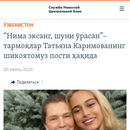
Ссылки
доступа
Вернуться
ӮЗБЕКИСТОН
к
О ПРОЕКТЕ
“Нима эксанг, шуни ўрасан”–
основному
ПОДПИСКА
содержанию
тармоқлар Татьяна Каримованинг
КОНТАКТЫ
Вернутся
шикоятомуз пости ҳақида
к
RFE/RL ДИРЕКТ
главной
20 июнь, 2023
НАСТОЯЩЕЕ ВРЕМЯ
навигации
Вернутся
Поделиться
МИГРАНТ МЕДИА
к
поиску