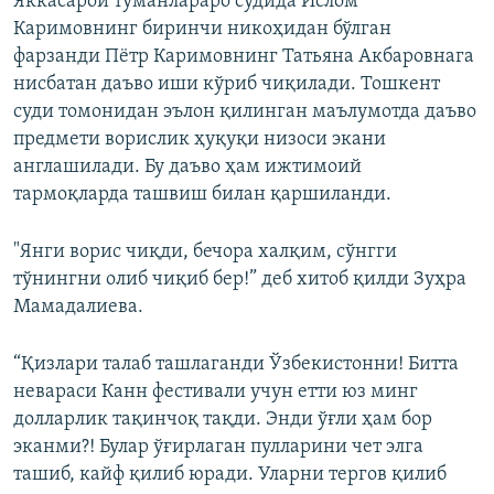
Яккасарой туманлараро судида Ислом
Каримовнинг биринчи никоҳидан бўлган
фарзанди Пётр Каримовнинг Татьяна Акбаровнага
нисбатан даъво иши кўриб чиқилади. Тошкент
суди томонидан эълон қилинган маълумотда даъво
предмети ворислик ҳуқуқи низоси экани
англашилади. Бу даъво ҳам ижтимоий
тармоқларда ташвиш билан қаршиланди.
"Янги ворис чиқди, бечора халқим, сўнгги
тўнингни олиб чиқиб бер!” деб хитоб қилди Зуҳра
Мамадалиева.
“Қизлари талаб ташлаганди Ўзбекистонни! Битта
невараси Канн фестивали учун етти юз минг
долларлик тақинчоқ тақди. Энди ўғли ҳам бор
эканми?! Булар ўғирлаган пулларини чет элга
ташиб, кайф қилиб юради. Уларни тергов қилиб