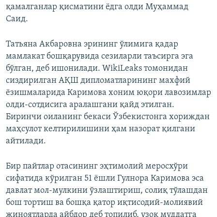
қамалганлар қисматини ёдга олди Муҳаммад
Саид.
Татьяна Акбаровна эрининг ўлимига қадар
мамлакат бошқарувида сезиларли таъсирга эга
бўлган, деб ишонилади. WikiLeaks томонидан
сиздирилган АҚШ дипломатларининг махфий
ёзишмаларида Каримова хоним юқори лавозимлар
олди-сотдисига аралашгани қайд этилган.
Биринчи оиланинг бекаси Ўзбекистонга хориждан
маҳсулот келтирилишини ҳам назорат қилгани
айтилади.
Бир пайтлар отасининг эҳтимолий меросхўри
сифатида кўрилган 51 ёшли Гулнора Каримова эса
давлат мол-мулкини ўзлаштириш, солиқ тўлашдан
бош тортиш ва бошқа қатор иқтисодий-молиявий
жиноятларда айбдор деб топилиб, узоқ муддатга