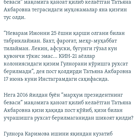
беваси” мақомига қаноат қилиб келаётган Татьяна
Акбаровна теграсидаги муҳокамалар яна қизғин
тус олди.
“Неварам Имонни 25 ёшни қарши олгани билан
табриклайман. Бахт, фароғат, меҳр-муҳаббат
тилайман. Лекин, афсуски, бугунги гўзал кун
қувончи тўкис эмас... КИН-21 аёллар
колониясидаги қизим Гулнорани кўришга рухсат
берилмади”, дея пост қолдирди Татьяна Акбаровна
17 июнь куни Инстаграмдаги саҳифасида.
Нега 2016 йилдан буён “марҳум президентнинг
беваси” мақомига қаноат қилиб келаётган Татьяна
Акбаровна қизи ҳақида пост қўйиб, қизи билан
учрашишга рухсат берилмаганидан шикоят қилди?
Гулнора Каримова ишини яқиндан кузатиб