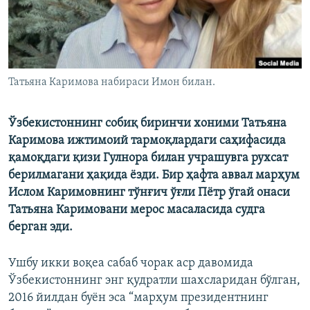
Татьяна Каримова набираси Имон билан.
Ўзбекистоннинг собиқ биринчи хоними Татьяна
Каримова ижтимоий тармоқлардаги саҳифасида
қамоқдаги қизи Гулнора билан учрашувга рухсат
берилмагани ҳақида ёзди. Бир ҳафта аввал марҳум
Ислом Каримовнинг тўнғич ўғли Пётр ўгай онаси
Татьяна Каримовани мерос масаласида судга
берган эди.
Ушбу икки воқеа сабаб чорак аср давомида
Ўзбекистоннинг энг қудратли шахсларидан бўлган,
2016 йилдан буён эса “марҳум президентнинг