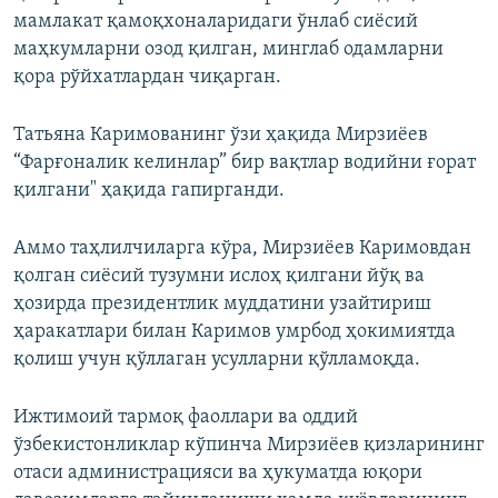
мамлакат қамоқхоналаридаги ўнлаб сиёсий
маҳкумларни озод қилган, минглаб одамларни
қора рўйхатлардан чиқарган.
Татьяна Каримованинг ўзи ҳақида Мирзиёев
“Фарғоналик келинлар” бир вақтлар водийни ғорат
қилгани" ҳақида гапирганди.
Аммо таҳлилчиларга кўра, Мирзиёев Каримовдан
қолган сиёсий тузумни ислоҳ қилгани йўқ ва
ҳозирда президентлик муддатини узайтириш
ҳаракатлари билан Каримов умрбод ҳокимиятда
қолиш учун қўллаган усулларни қўлламоқда.
Ижтимоий тармоқ фаоллари ва оддий
ўзбекистонликлар кўпинча Мирзиёев қизларининг
отаси администрацияси ва ҳукуматда юқори