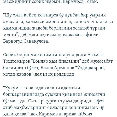
масжиднинг собиқ имоми Шермурод Тоғай.
“Шу оила кейси ҳеч нарса бу дунёда бир умрлик
эмаслиги, ҳаммаси омонатлиги, синов учунлиги ва
ҳамма ишни жавоби борлигини эслатиб туради
менга”, деб ёзди иқтисодчи ва жамоат фаоли
Барногул Санақулова.
Собиқ биринчи хонимнинг арз-додига Азамат
Тоштемиров “Бойлар ҳам йиғлайди” деб муносабат
билдирган бўлса, Билол Арслонов “Ўтди даврон,
кетди карвон” дея изоҳ қолдирди.
“Ҳукумат тепасида халқни адолатли
бошқарганингизда суюкли қизингиз жиноятчи
бўлмас эди. Сизлар қурган тузум даврида вафот
этиб маҳбусларнинг оилалари қон йиғлаган. Бу
ҳали ҳолва!” дея Каримов даврида айбсиз