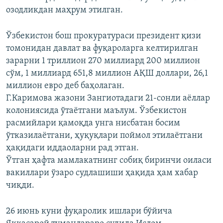
озодликдан маҳрум этилган.
Ўзбекистон бош прокуратураси президент қизи
томонидан давлат ва фуқароларга келтирилган
зарарни 1 триллион 270 миллиард 200 миллион
сўм, 1 миллиард 651,8 миллион АҚШ доллари, 26,1
миллион евро деб баҳолаган.
Г.Каримова жазони Зангиотадаги 21-сонли аёллар
колониясида ўтаётгани маълум. Ўзбекистон
расмийлари қамоқда унга нисбатан босим
ўтказилаётгани, ҳуқуқлари поймол этилаётгани
ҳақидаги иддаоларни рад этган.
Ўтган ҳафта мамлакатнинг собиқ биринчи оиласи
вакиллари ўзаро судлашиши ҳақида ҳам хабар
чиқди.
26 июнь куни фуқаролик ишлари бўйича