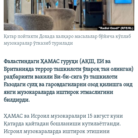
Қатар пойтахти Дохада халқаро масалалар бўйича кўплаб
музокаралар ўтказиб турилади
Фаластиндаги ҲАМАС гуруҳи (АҚШ, ЕИ ва
Британияда террор ташкилоти ўлароқ тан олинган)
раҳбарияти вакили Би-би-сига ўз ташкилоти
Ғазодаги сулҳ ва гаровдагиларни озод қилишга оид
янги музокараларда иштирок этмаслигини
билдирди.
ҲАМАС ва Исроил музокаралари 15 август куни
Қатарда қайтадан бошланиши кутилаётганди.
Исроил музокараларда иштирок этишини