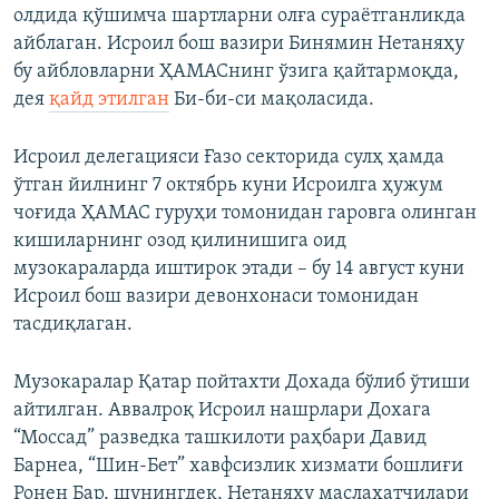
олдида қўшимча шартларни олға сураётганликда
айблаган. Исроил бош вазири Бинямин Нетаняҳу
бу айбловларни ҲАМАСнинг ўзига қайтармоқда,
дея
қайд этилган
Би-би-си мақоласида.
Исроил делегацияси Ғазо секторида сулҳ ҳамда
ўтган йилнинг 7 октябрь куни Исроилга ҳужум
чоғида ҲАМАС гуруҳи томонидан гаровга олинган
кишиларнинг озод қилинишига оид
музокараларда иштирок этади – бу 14 август куни
Исроил бош вазири девонхонаси томонидан
тасдиқлаган.
Музокаралар Қатар пойтахти Дохада бўлиб ўтиши
айтилган. Аввалроқ Исроил нашрлари Дохага
“Моссад” разведка ташкилоти раҳбари Давид
Барнеа, “Шин-Бет” хавфсизлик хизмати бошлиғи
Ронен Бар, шунингдек, Нетаняҳу маслаҳатчилари