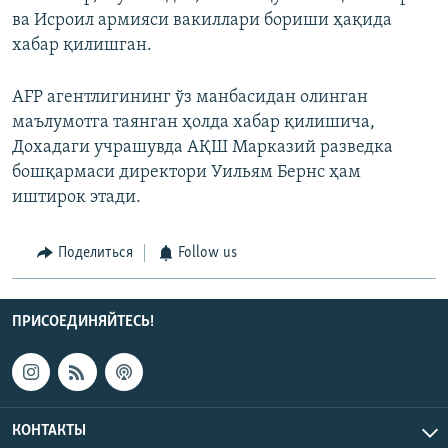
ва Исроил армияси вакиллари бориши ҳақида
хабар қилишган.
AFP агентлигининг ўз манбасидан олинган
маълумотга таянган ҳолда хабар қилишича,
Дохадаги учрашувда АҚШ Марказий разведка
бошқармаси директори Уильям Бернс ҳам
иштирок этади.
Поделиться
Follow us
ПРИСОЕДИНЯЙТЕСЬ!
КОНТАКТЫ