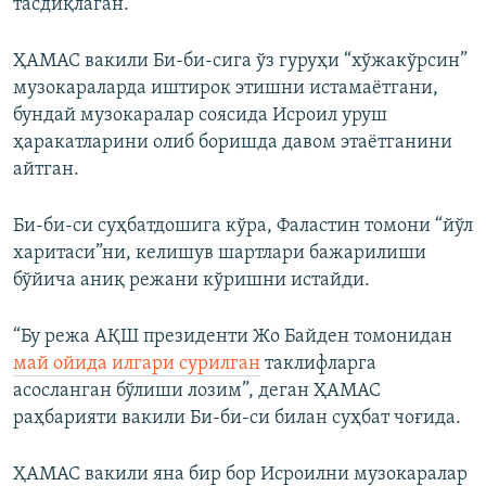
тасдиқлаган.
ҲАМАС вакили Би-би-сига ўз гуруҳи “хўжакўрсин”
музокараларда иштирок этишни истамаётгани,
бундай музокаралар соясида Исроил уруш
ҳаракатларини олиб боришда давом этаётганини
айтган.
Би-би-си суҳбатдошига кўра, Фаластин томони “йўл
харитаси”ни, келишув шартлари бажарилиши
бўйича аниқ режани кўришни истайди.
“Бу режа АҚШ президенти Жо Байден томонидан
май ойида илгари сурилган
таклифларга
асосланган бўлиши лозим”, деган ҲАМАС
раҳбарияти вакили Би-би-си билан суҳбат чоғида.
ҲАМАС вакили яна бир бор Исроилни музокаралар