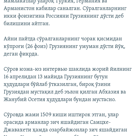
мамлакатлар ўлароқ Туркия, Германия ва
Арманистон кабилар саналган. Сўралганларнинг
икки фоизигина Россияни Грузиянинг дўсти деб
билишини айтган.
Айни пайтда сўралганларнинг чорак қисмидан
кўпроғи (26 фоиз) Грузиянинг умуман дўсти йўқ,
деган фикрда.
Сўров юзма-юз интервью шаклида жорий йилнинг
16 апрелидан 13 майида Грузиянинг бутун
ҳудудлари бўйлаб ўтказилган, бироқ ўзини
Грузиядан мустақил деб эълон қилган Абхазия ва
Жанубий Осетия ҳудудлари бундан мустасно.
Сўровда жами 1509 киши иштирок этган, улар
орасида арманлар зич яшайдиган Самцхе-
Джавахети ҳамда озарбайжонлар зич яшайдиган