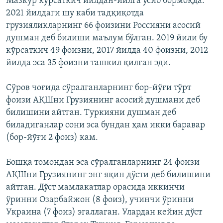
Мазкур кўрсаткич йилдан-йилга ўсиб бормоқда:
2021 йилдаги шу каби тадқиқотда
грузияликларнинг 66 фоизини Россияни асосий
душман деб билиши маълум бўлган. 2019 йили бу
кўрсаткич 49 фоизни, 2017 йилда 40 фоизни, 2012
йилда эса 35 фоизни ташкил қилган эди.
Сўров чоғида сўралганларнинг бор-йўғи тўрт
фоизи АҚШни Грузиянинг асосий душмани деб
билишини айтган. Туркияни душман деб
биладиганлар сони эса бундан ҳам икки баравар
(бор-йўғи 2 фоиз) кам.
Бошқа томондан эса сўралганларнинг 24 фоизи
АҚШни Грузиянинг энг яқин дўсти деб билишини
айтган. Дўст мамлакатлар орасида иккинчи
ўринни Озарбайжон (8 фоиз), учинчи ўринни
Украина (7 фоиз) эгаллаган. Улардан кейин дўст