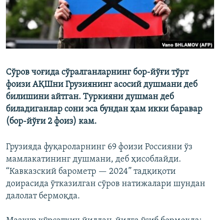
Сўров чоғида сўралганларнинг бор-йўғи тўрт
фоизи АҚШни Грузиянинг асосий душмани деб
билишини айтган. Туркияни душман деб
биладиганлар сони эса бундан ҳам икки баравар
(бор-йўғи 2 фоиз) кам.
Грузияда фуқароларнинг 69 фоизи Россияни ўз
мамлакатининг душмани, деб ҳисоблайди.
“Кавказский барометр — 2024” тадқиқоти
доирасида ўтказилган сўров натижалари шундан
далолат бермоқда.