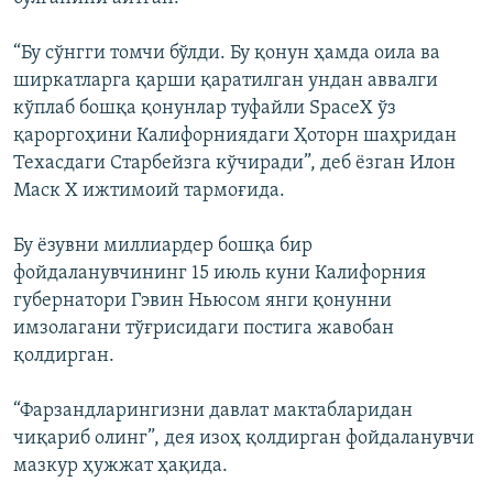
“Бу сўнгги томчи бўлди. Бу қонун ҳамда оила ва
ширкатларга қарши қаратилган ундан аввалги
кўплаб бошқа қонунлар туфайли SpaceX ўз
қароргоҳини Калифорниядаги Ҳоторн шаҳридан
Техасдаги Старбейзга кўчиради”, деб ёзган Илон
Маск X ижтимоий тармоғида.
Бу ёзувни миллиардер бошқа бир
фойдаланувчининг 15 июль куни Калифорния
губернатори Гэвин Ньюсом янги қонунни
имзолагани тўғрисидаги постига жавобан
қолдирган.
“Фарзандларингизни давлат мактабларидан
чиқариб олинг”, дея изоҳ қолдирган фойдаланувчи
мазкур ҳужжат ҳақида.