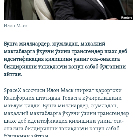
Илон Маск
Бунга миллиардер, жумладан, маҳаллий
мактабларга ўқувчи ўзини трансгендер шахс деб
идентификация қилишини унинг ота-онасига
билдиришни тақиқловчи қонун сабаб бўлганини
айтган.
SpaceX асосчиси Илон Маск ширкат қароргоҳи
Калифорния штатидан Техасга кўчирилишини
маълум қилди. Бунга миллиардер, жумладан,
маҳаллий мактабларга ўқувчи ўзини трансгендер
шахс деб идентификация қилишини унинг ота-
онасига билдиришни тақиқловчи қонун сабаб
бўлганини айтган.