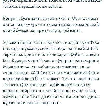
ўқувчиларнинг жинсий идентификацияси ҳақида
огоҳлантириши лозим бўлган.
Қонун қабул қилинганидан кейин Маск ҳужжат
ота-оналар ҳуқуқини чеклайди ва болаларга даф
қилиб бўлмас зарар етказади, деб ёзган.
SpaceX ширкатининг бир неча йилдан буён Техас
штатида шуъбаси, синов майдончаси ва Starlink
терминалларини ишлаб чиқариш бўйича заводи
бор. Қароргоҳини Техасга кўчириш режаларини
Маск янги қонун қабул қилинмасидан аввал
очиқлаганди. 2021 йил кузида миллиардер ўзига
қарашли бошқа бир ширкат – Tesla қароргоҳини
Техасга кўчирган эди. Тадбиркор ўшанда бу
қарорни ширкатни кенгайтириш нияти билан,
хусусан, Tesla Техасда иккинчи йиғиш заводини
қураётгани билан изоҳлаган.