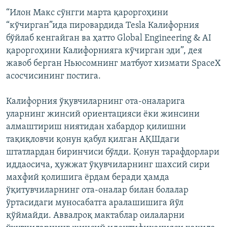
“Илон Макс сўнгги марта қароргоҳини
“кўчирган”ида пировардида Tesla Калифорния
бўйлаб кенгайган ва ҳатто Global Engineering & AI
қароргоҳини Калифорнияга кўчирган эди”, дея
жавоб берган Ньюсомнинг матбуот хизмати SpaceX
асосчисининг постига.
Калифорния ўқувчиларнинг ота-оналарига
уларнинг жинсий ориентацияси ёки жинсини
алмаштириш ниятидан хабардор қилишни
тақиқловчи қонун қабул қилган АҚШдаги
штатлардан биринчиси бўлди. Қонун тарафдорлари
иддаосича, ҳужжат ўқувчиларнинг шахсий сири
махфий қолишига ёрдам беради ҳамда
ўқитувчиларнинг ота-оналар билан болалар
ўртасидаги муносабатга аралашишига йўл
қўймайди. Аввалроқ мактаблар оилаларни