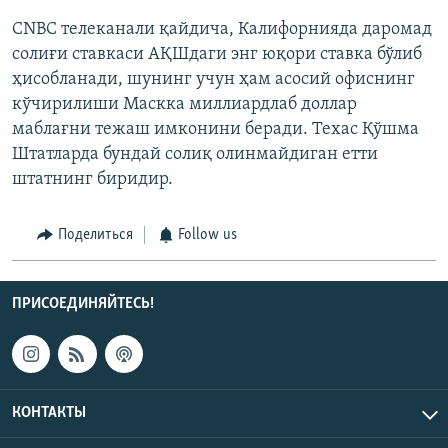
CNBC телеканали қайдича, Калифорнияда даромад
солиғи ставкаси АҚШдаги энг юқори ставка бўлиб
ҳисобланади, шунинг учун ҳам асосий офиснинг
кўчирилиши Маскка миллиардлаб доллар
маблағни тежаш имконини беради. Техас Қўшма
Штатларда бундай солиқ олинмайдиган етти
штатнинг биридир.
Поделиться
Follow us
ПРИСОЕДИНЯЙТЕСЬ!
КОНТАКТЫ