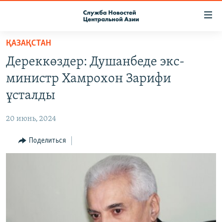
Ссылки
доступа
Вернуться
ҚАЗАҚСТАН
к
О ПРОЕКТЕ
Дереккөздер: Душанбеде экс-
основному
ПОДПИСКА
содержанию
министр Хамрохон Зарифи
КОНТАКТЫ
Вернутся
ұсталды
к
RFE/RL ДИРЕКТ
главной
20 июнь, 2024
НАСТОЯЩЕЕ ВРЕМЯ
навигации
Вернутся
Поделиться
МИГРАНТ МЕДИА
к
поиску