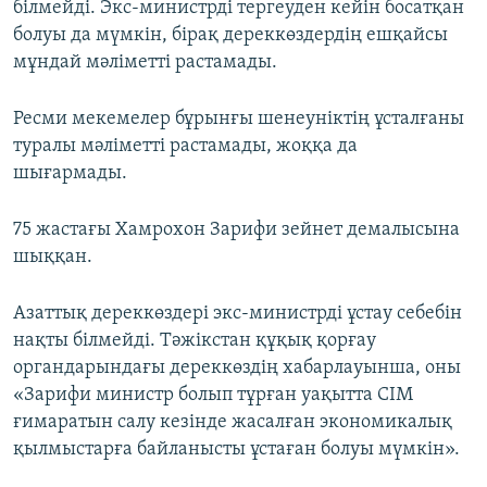
білмейді. Экс-министрді тергеуден кейін босатқан
болуы да мүмкін, бірақ дереккөздердің ешқайсы
мұндай мәліметті растамады.
Ресми мекемелер бұрынғы шенеуніктің ұсталғаны
туралы мәліметті растамады, жоққа да
шығармады.
75 жастағы Хамрохон Зарифи зейнет демалысына
шыққан.
Азаттық дереккөздері экс-министрді ұстау себебін
нақты білмейді. Тәжікстан құқық қорғау
органдарындағы дереккөздің хабарлауынша, оны
«Зарифи министр болып тұрған уақытта СІМ
ғимаратын салу кезінде жасалған экономикалық
қылмыстарға байланысты ұстаған болуы мүмкін».