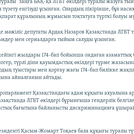
туралы" заңға БАҚ-қа ЛГБТ өкілдері туралы жазуға т
түзету енгізуді ұсынған. Олардың пікірінше, бұл наси
ақпарат құралының жұмысын тоқтатуға түрткі болуы м
де мәжіліс депутаты Ардақ Назаров Қазақстанда ЛГБТ
ьмдер мен сериалдарға тыйым салуды ұсынған.
кейінгі жылдары 174-бап бойынша ондаған азаматтық 
огер, түрлі діни қауымдастық өкілдері түрме жазасына
дың туыстары мен қорғау жағы 174-бап билікке жақ
лына айналғанын айтады.
ропарламент Қазақстандағы адам құқығы ахуалына а
зақстанда ЛГБТ өкілдері бұрынғыша гендерлік белгіл
стық бағытына байланысты дискриминацияға ұшыр
езиденті Қасым-Жомарт Тоқаев бала құқығы туралы тү