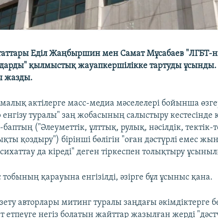
таттары Еділ Жаңбыршин мен Самат Мұсабаев "ЛГБТ-
дарды" қылмыстық жауапкершілікке тартуды ұсынды. 
ты жазды.
амалық актілерге масс-медиа мәселелері бойынша өзге
 енгізу туралы" заң жобасының салыстыру кестесінде
4-баптың ("Әлеуметтiк, ұлттық, рулық, нәсiлдiк, тектік
қты қоздыру") бірінші бөлігін "оған дәстүрлі емес ж
сихаттау да кіреді" деген тіркеспен толықтыру ұсыныл
тобының қарауына енгізілді, әзірге бұл ұсыныс қана.
түзету авторлары митинг туралы заңдағы әкімдіктерге 
ат етпеуге негіз болатын жайттар жазылған жерді "дәст