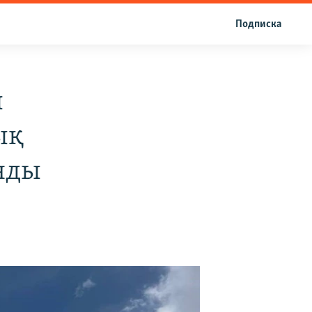
Подписка
ы
ық
нды