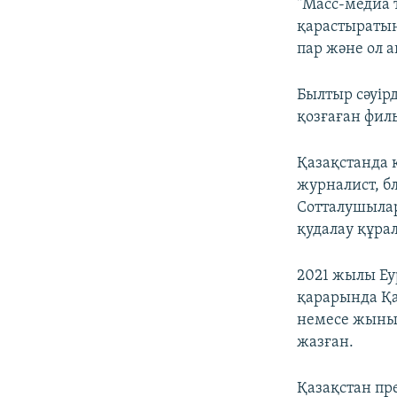
"Масс-медиа 
қарастыратын 
пар және ол 
Былтыр сәуір
қозғаған фил
Қазақстанда 
журналист, бл
Сотталушылар
қудалау құра
2021 жылы Еу
қарарында Қа
немесе жыны
жазған.
Қазақстан пр