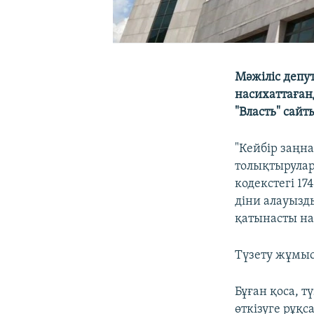
Мәжіліс депу
насихаттаған
"Власть" сай
"Кейбір заңн
толықтырулар
кодекстегі 17
дiни алауызды
қатынасты на
Түзету жұмыс 
Бұған қоса, 
өткізуге рұқс