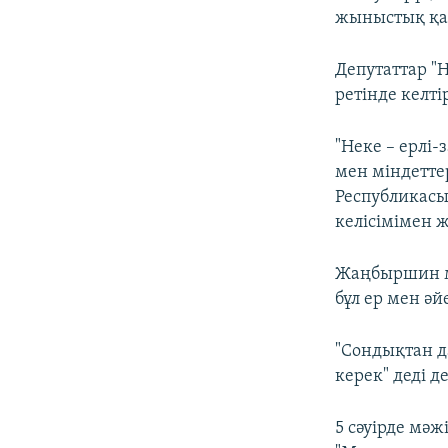
жыныстық қат
Депутаттар "Н
ретінде келті
"Неке – ерлі
мен міндетте
Республикасы
келісімімен 
Жаңбыршин ме
бұл ер мен ә
"Сондықтан д
керек" деді 
5 сәуірде мә