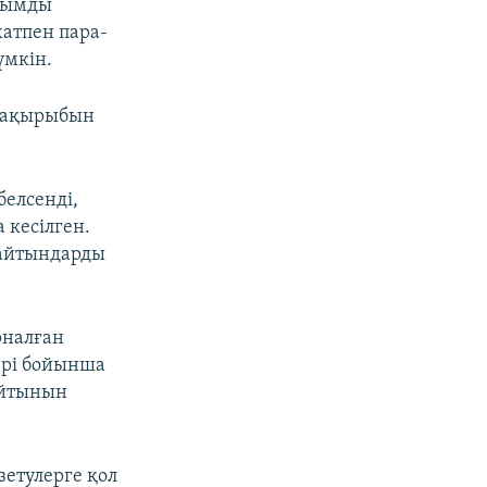
ыйымды
хатпен пара-
үмкін.
 тақырыбын
белсенді,
 кесілген.
пайтындарды
рналған
ері бойынша
айтынын
зетулерге қол