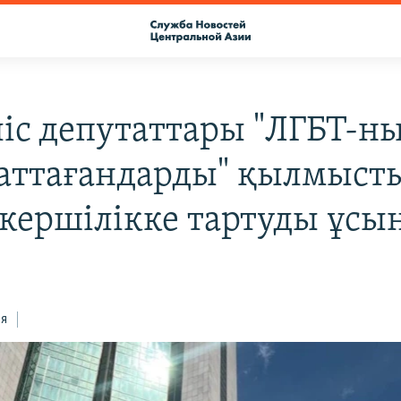
іс депутаттары "ЛГБТ-н
аттағандарды" қылмыст
кершілікке тартуды ұсы
ся