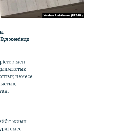
ны
Бұл жөнінде
рістер мен
 қылмыстық
-топтық немесе
ыныстық
ған.
бейбіт жиын
үрлі емес