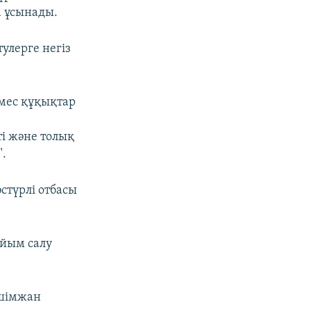
а ұсынады.
тулерге негіз
емес құқықтар
ті және толық
".
стүрлі отбасы
ыйым салу
Әшімжан