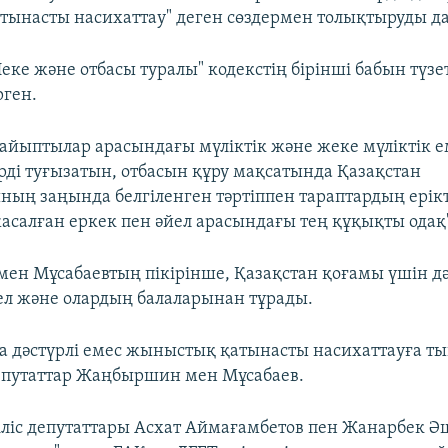
ынасты насихаттау" деген сөздермен толықтыруды д
еке және отбасы туралы" кодекстің бірінші бабын түзе
рген.
-зайыптылар арасындағы мүліктік және жеке мүліктік 
рді туғызатын, отбасын құру мақсатында Қазақстан
ның заңында белгіленген тәртіппен тараптардың ерік
жасалған еркек пен әйел арасындағы тең құқықты одақ
н Мұсабаевтың пікірінше, Қазақстан қоғамы үшін дә
йел және олардың балаларынан тұрады.
а дәстүрлі емес жыныстық қатынасты насихаттауға т
депутаттар Жаңбыршин мен Мұсабаев.
жіліс депутаттары Асхат Аймағамбетов пен Жанарбек 