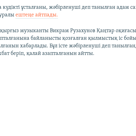
 күдікті ұсталғаны, жәбірленуші деп танылған адам с
туралы
ештеңе айтпады.
 қырғыз музыканты Викрам Рузахунов Қаңтар оқиғасы
пталғанына байланысты қозғалған қылмыстық іс бой
лғанын хабарлады. Бұл істе жәбірленуші деп танылған
бат беріп, қалай азапталғанын айтты.