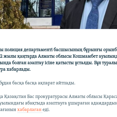
ы полиция департаменті басшысының бұрынғы орынб
022 жылы қаңтарда Алматы облысы Кошмамбет ауылын
ында болған азаптау ісіне қатысты ұсталды. Бұл турал
ура хабарлады.
бұдан басқа басқа ақпарат айтпады.
а Қазақстан Бас прокуратурасы Алматы облысы Қарас
ылындағы абақтыда азаптауға ұшыраған адамдардың
нағанын
хабарлаған
еді.