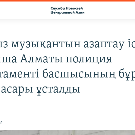
з музыкантын азаптау іс
ша Алматы полиция
таменті басшысының бұ
асары ұсталды
ся