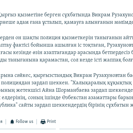
ырғыз қызметіне берген сұхбатында Викрам Рузахуно
ірнеше адам ғана ұсталып, қамауға алынғанын мәлімде
терден он шақты полиция қызметкерін танығанын айтт
птау фактісі бойынша ашылған іс тоқтаған, Рузахунов
ғасы кезінде өзін азаптағандар арасында бетпердесіз 
ы танығанына қарамастан, сол кезде істі жаппақ болғ
арына сәйкес, қырғызстандық Викрам Рузахуновтан ба
 полициядан зардап шеккен. "Халықаралық құқықтық 
рының жетекшісі Айна Шорманбаева зардап шеккенде
 елдерінің, соның ішінде Өзбекстан азаматтары барын 
ублика" сайты зардап шеккендердің бірінің сұхбатын
ся
Follow us
Print