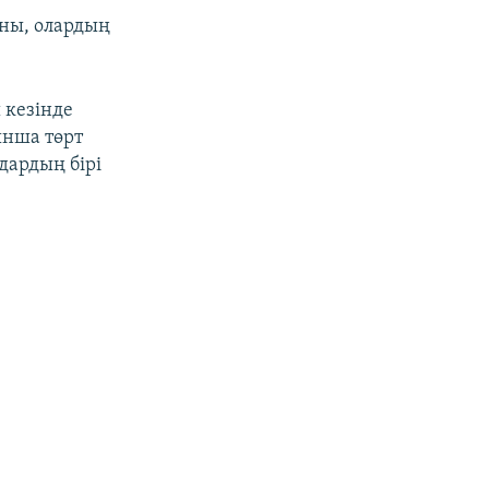
аны, олардың
 кезінде
ынша төрт
дардың бірі