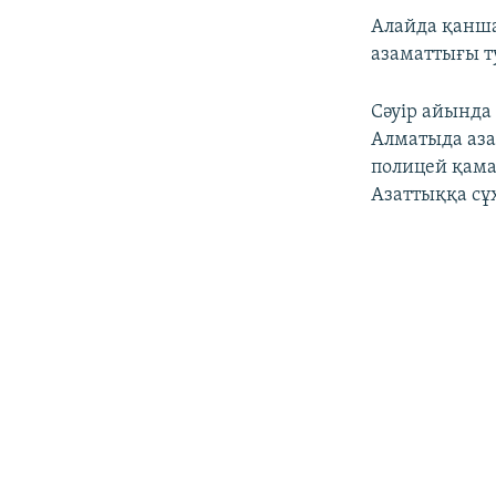
Алайда қанша
азаматтығы 
Сәуір айында
Алматыда аза
полицей қама
Азаттыққа сұх