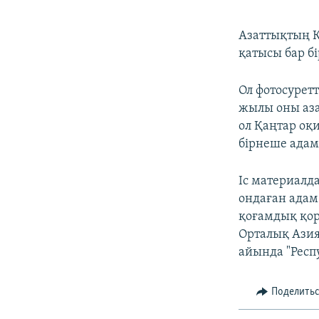
Азаттықтың Қ
қатысы бар б
Ол фотосурет
жылы оны аза
ол Қаңтар оқи
бірнеше адамд
Іс материалд
ондаған адам
қоғамдық қо
Орталық Азия
айында "Респ
Поделить