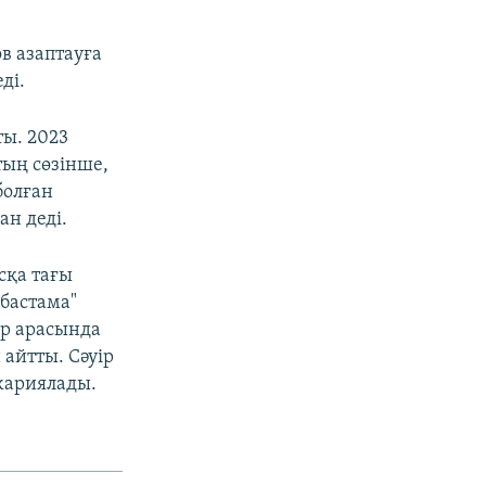
в азаптауға
ді.
ы. 2023
тың сөзінше,
болған
ан деді.
сқа тағы
бастама"
р арасында
айтты. Сәуір
 жариялады.