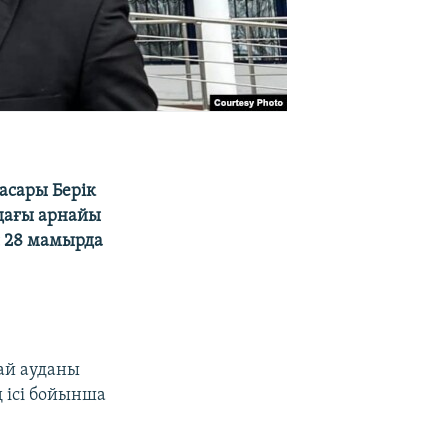
асары Берік
дағы арнайы
ы 28 мамырда
ай ауданы
 ісі бойынша