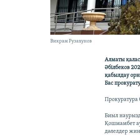
Викрам Рузахунов
Алматы қалас
Әбілбеков 2
қабылдау орн
Бас прокурат
Прокуратура 
Биыл наурызд
Қошмамбет ау
дәлелдер жи