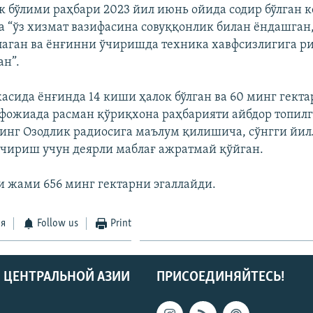
 бўлими раҳбари 2023 йил июнь ойида содир бўлган к
а “ўз хизмат вазифасина совуққонлик билан ёндашган
лаган ва ёнғинни ўчиришда техника хавфсизлигига 
н”.
асида ёнғинда 14 киши ҳалок бўлган ва 60 минг гекта
 фожиада расман қўриқхона раҳбарияти айбдор топилг
нг Озодлик радиосига маълум қилишича, сўнгги йил
чириш учун деярли маблағ ажратмай қўйган.
 жами 656 минг гектарни эгаллайди.
ся
Follow us
Print
 ЦЕНТРАЛЬНОЙ АЗИИ
ПРИСОЕДИНЯЙТЕСЬ!