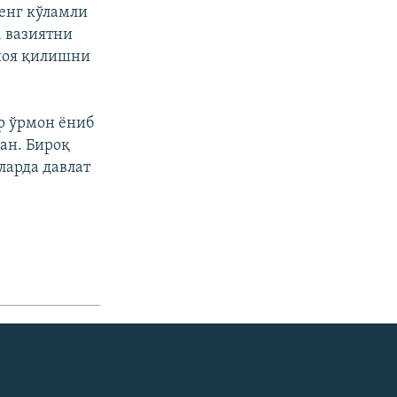
енг кўламли
, вазиятни
риоя қилишни
р ўрмон ёниб
ан. Бироқ
ларда давлат