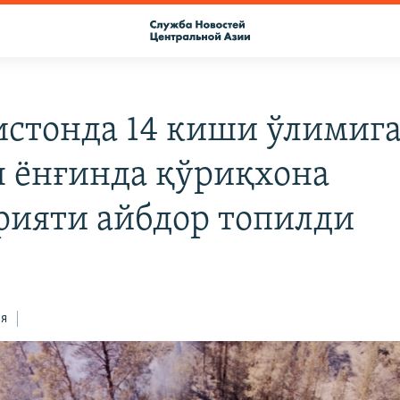
истонда 14 киши ўлимига
н ёнғинда қўриқхона
рияти айбдор топилди
ся