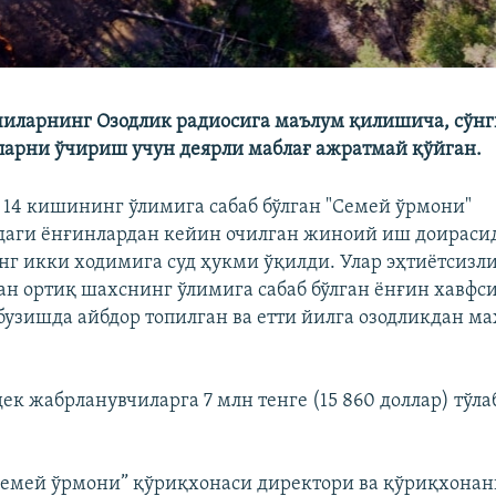
иларнинг Озодлик радиосига маълум қилишича, сўнг
ларни ўчириш учун деярли маблағ ажратмай қўйган.
 14 кишининг ўлимига сабаб бўлган "Семей ўрмони"
даги ёнғинлардан кейин очилган жиноий иш доираси
г икки ходимига суд ҳукми ўқилди. Улар эҳтиётсизл
ан ортиқ шахснинг ўлимига сабаб бўлган ёнғин хавфс
бузишда айбдор топилган ва етти йилга озодликдан м
ек жабрланувчиларга 7 млн тенге (15 860 доллар) тўл
Семей ўрмони” қўриқхонаси директори ва қўриқхона