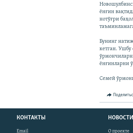
Новошулбинск
ёнғин вақтид
нотўғри баҳо
таъминламага
Бунинг натиж
кетган. Ушбу
ўрмончиларни
ёнғинларни ў
Семей ўрмони
Поделить
КОНТАКТЫ
НОВОСТИ
Email
О проекте