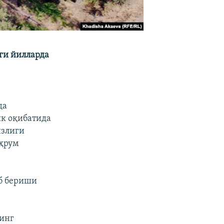
ги йилларда
да
ик оқибатида
излиги
аҳрум
аб бериши
нинг