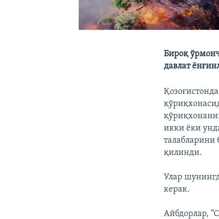
Бироқ ўрмонч
давлат ёнғин
Қозоғистонда
қўриқхонаси
қўриқхонанин
икки ёки унд
талабларини 
қилинди.
Улар шунингд
керак.
Айбдорлар, “