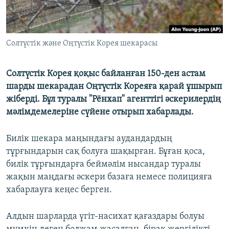
Солтүстік және Оңтүстік Корея шекарасы
Солтүстік Корея қоқыс байланған 150-ден астам
шарды шекарадан Оңтүстік Кореяға қарай ұшырып
жіберді. Бұл туралы "Рёнхап" агенттігі әскерилердің
мәлімдемелеріне сүйене отырып хабарлады.
Билік шекара маңындағы аудандардың
тұрғындарын сақ болуға шақырған. Бұған қоса,
билік тұрғындарға беймәлім нысандар туралы
жақын маңдағы әскери базаға немесе полицияға
хабарлауға кеңес берген.
Алдын шарларда үгіт-насихат қағаздары болуы