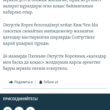
мүмкін деген болжам жасалған, бірақ жергілікті
ақпарат құралдары оған қоқыс байланғанын
хабарлап отыр.
Оңтүстік Корея белсенділері кейде Ким Чен Ын
саясатын сынайтын мәлімдемелер жазылған
қағаздар қыстырылған шарларды Солтүстікке
қарай ұшырып тұрады.
26 мамырда Пхеньян Оңтүстік Кореяның «қағаздар
мен басқа да қоқыс» жолдауына қарсы әрекетке
баруы мүмкін екенін ескерткен.
Поделиться
Follow us
ПРИСОЕДИНЯЙТЕСЬ!