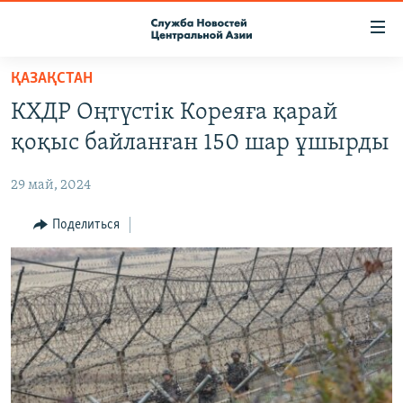
Ссылки
доступа
Вернуться
ҚАЗАҚСТАН
к
О ПРОЕКТЕ
КХДР Оңтүстік Кореяға қарай
основному
ПОДПИСКА
содержанию
қоқыс байланған 150 шар ұшырды
КОНТАКТЫ
Вернутся
к
29 май, 2024
RFE/RL ДИРЕКТ
главной
НАСТОЯЩЕЕ ВРЕМЯ
Поделиться
навигации
Вернутся
МИГРАНТ МЕДИА
к
поиску