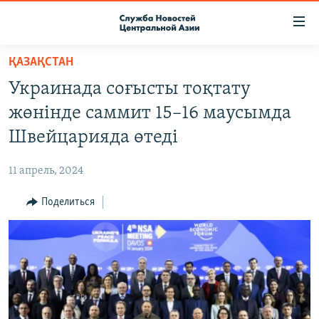
Ссылки
доступа
Вернуться
ҚАЗАҚСТАН
к
О ПРОЕКТЕ
Украинада соғысты тоқтату
основному
ПОДПИСКА
содержанию
жөнінде саммит 15–16 маусымда
КОНТАКТЫ
Вернутся
Швейцарияда өтеді
к
RFE/RL ДИРЕКТ
главной
11 апрель, 2024
НАСТОЯЩЕЕ ВРЕМЯ
навигации
Вернутся
Поделиться
МИГРАНТ МЕДИА
к
поиску