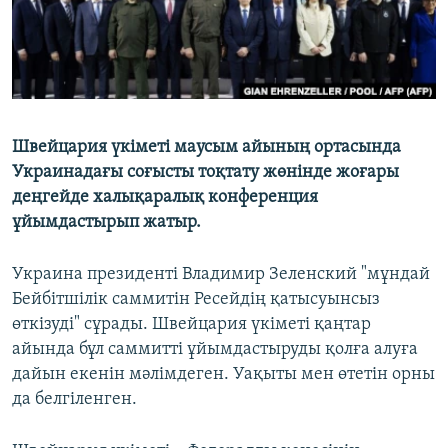
Швейцария үкіметі маусым айының ортасында
Украинадағы соғысты тоқтату жөнінде жоғары
деңгейде халықаралық конференция
ұйымдастырып жатыр.
Украина президенті Владимир Зеленский "мұндай
Бейбітшілік саммитін Ресейдің қатысуынсыз
өткізуді" сұрады. Швейцария үкіметі қаңтар
айында бұл саммитті ұйымдастыруды қолға алуға
дайын екенін мәлімдеген. Уақыты мен өтетін орны
да белгіленген.