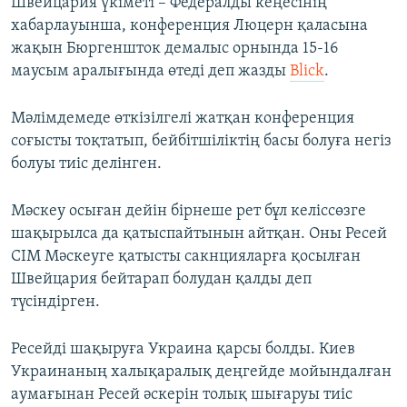
Швейцария үкіметі – Федералды кеңесінің
хабарлауынша, конференция Люцерн қаласына
жақын Бюргеншток демалыс орнында 15-16
маусым аралығында өтеді деп жазды
Blick
.
Мәлімдемеде өткізілгелі жатқан конференция
соғысты тоқтатып, бейбітшіліктің басы болуға негіз
болуы тиіс делінген.
Мәскеу осыған дейін бірнеше рет бұл келіссөзге
шақырылса да қатыспайтынын айтқан. Оны Ресей
СІМ Мәскеуге қатысты сакнцияларға қосылған
Швейцария бейтарап болудан қалды деп
түсіндірген.
Ресейді шақыруға Украина қарсы болды. Киев
Украинаның халықаралық деңгейде мойындалған
аумағынан Ресей әскерін толық шығаруы тиіс