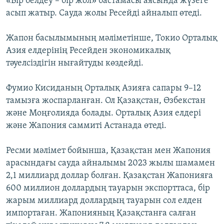
«Бір белдеу – бір жол» бастамасы аясында жүзеге
асып жатыр. Сауда жолы Ресейді айналып өтеді.
Жапон басылымының мәліметінше, Токио Орталық
Азия елдерінің Ресейден экономикалық
тәуелсіздігін нығайтуды көздейді.
Фумио Кисиданың Орталық Азияға сапары 9–12
тамызға жоспарланған. Ол Қазақстан, Өзбекстан
және Моңғолияда болады. Орталық Азия елдері
және Жапония саммиті Астанада өтеді.
Ресми мәлімет бойынша, Қазақстан мен Жапония
арасындағы сауда айналымы 2023 жылы шамамен
2,1 миллиард доллар болған. Қазақстан Жапонияға
600 миллион доллардың тауарын экспорттаса, бір
жарым миллиард доллардың тауарын сол елден
импортаған. Жапонияның Қазақстанға салған