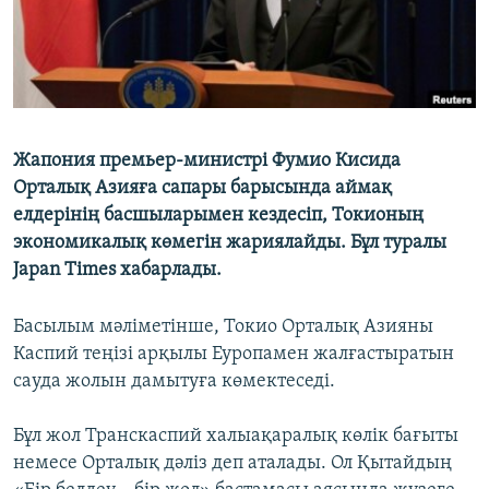
Жапония премьер-министрі Фумио Кисида
Орталық Азияға сапары барысында аймақ
елдерінің басшыларымен кездесіп, Токионың
экономикалық көмегін жариялайды. Бұл туралы
Japan Times хабарлады.
Басылым мәліметінше, Токио Орталық Азияны
Каспий теңізі арқылы Еуропамен жалғастыратын
сауда жолын дамытуға көмектеседі.
Бұл жол Транскаспий халыақаралық көлік бағыты
немесе Орталық дәліз деп аталады. Ол Қытайдың