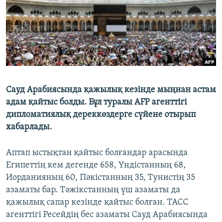
Сауд Арабиясында қажылық кезінде мыңнан астам
адам қайтыс болды. Бұл туралы AFP агенттігі
дипломатиялық дереккөздерге сүйене отырып
хабарлады.
Аптап ыстықтан қайтыс болғандар арасында
Египеттің кем дегенде 658, Үндістанның 68,
Иорданияның 60, Пәкістанның 35, Тунистің 35
азаматы бар. Тәжікстанның үш азаматы да
қажылық сапар кезінде қайтыс болған. ТАСС
агенттігі Ресейдің бес азаматы Сауд Арабиясында