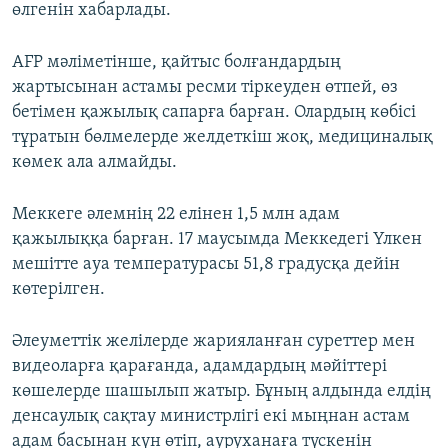
өлгенін хабарлады.
AFP мәліметінше, қайтыс болғандардың
жартысынан астамы ресми тіркеуден өтпей, өз
бетімен қажылық сапарға барған. Олардың көбісі
тұратын бөлмелерде желдеткіш жоқ, медициналық
көмек ала алмайды.
Меккеге әлемнің 22 елінен 1,5 млн адам
қажылыққа барған. 17 маусымда Меккедегі Үлкен
мешітте ауа температурасы 51,8 градусқа дейін
көтерілген.
Әлеуметтік желілерде жарияланған суреттер мен
видеоларға қарағанда, адамдардың мәйіттері
көшелерде шашылып жатыр. Бұның алдында елдің
денсаулық сақтау министрлігі екі мыңнан астам
адам басынан күн өтіп, ауруханаға түскенін