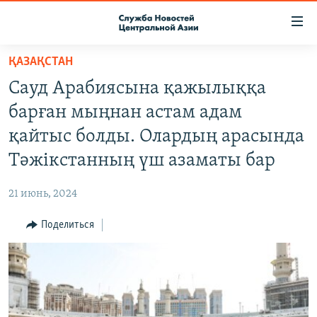
Ссылки
доступа
Вернуться
ҚАЗАҚСТАН
к
О ПРОЕКТЕ
Сауд Арабиясына қажылыққа
основному
ПОДПИСКА
содержанию
барған мыңнан астам адам
КОНТАКТЫ
Вернутся
қайтыс болды. Олардың арасында
к
RFE/RL ДИРЕКТ
Тәжікстанның үш азаматы бар
главной
НАСТОЯЩЕЕ ВРЕМЯ
навигации
21 июнь, 2024
Вернутся
МИГРАНТ МЕДИА
к
Поделиться
поиску