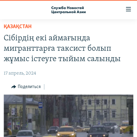
Ссылки
доступа
Вернуться
ҚАЗАҚСТАН
к
О ПРОЕКТЕ
Сібірдің екі аймағында
основному
ПОДПИСКА
содержанию
мигранттарға таксист болып
КОНТАКТЫ
Вернутся
жұмыс істеуге тыйым салынды
к
RFE/RL ДИРЕКТ
главной
17 апрель, 2024
НАСТОЯЩЕЕ ВРЕМЯ
навигации
Вернутся
Поделиться
МИГРАНТ МЕДИА
к
поиску