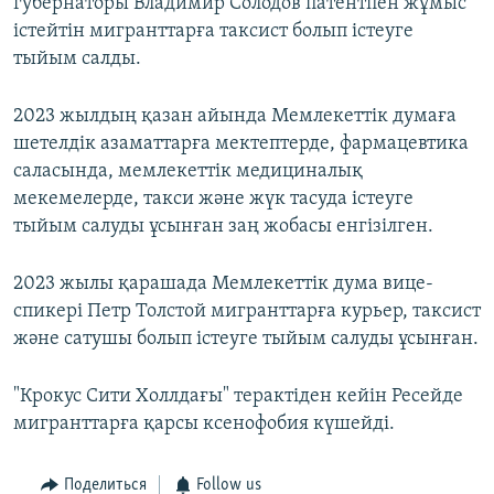
губернаторы Владимир Солодов патентпен жұмыс
істейтін мигранттарға таксист болып істеуге
тыйым салды.
2023 жылдың қазан айында Мемлекеттік думаға
шетелдік азаматтарға мектептерде, фармацевтика
саласында, мемлекеттік медициналық
мекемелерде, такси және жүк тасуда істеуге
тыйым салуды ұсынған заң жобасы енгізілген.
2023 жылы қарашада Мемлекеттік дума вице-
спикері Петр Толстой мигранттарға курьер, таксист
және сатушы болып істеуге тыйым салуды ұсынған.
"Крокус Сити Холлдағы" терактіден кейін Ресейде
мигранттарға қарсы ксенофобия күшейді.
Поделиться
Follow us