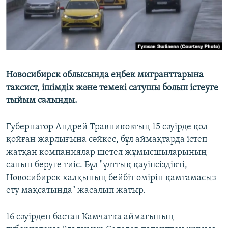
Новосибирск облысында еңбек мигранттарына
таксист, ішімдік және темекі сатушы болып істеуге
тыйым салынды.
Губернатор Андрей Травниковтың 15 сәуірде қол
қойған жарлығына сәйкес, бұл аймақтарда істеп
жатқан компаниялар шетел жұмысшыларының
санын беруге тиіс. Бұл "ұлттық қауіпсіздікті,
Новосибирск халқының бейбіт өмірін қамтамасыз
ету мақсатында" жасалып жатыр.
16 сәуірден бастап Камчатка аймағының