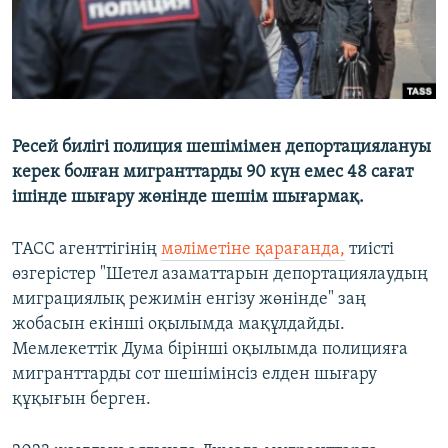
Ресей билігі полиция шешімімен депортациялануы
керек болған мигранттарды 90 күн емес 48 сағат
ішінде шығару жөнінде шешім шығармақ.
ТАСС агенттігінің
мәліметіне қарағанда,
тиісті
өзгерістер "Шетел азаматтарын депортациялаудың
миграциялық режимін енгізу жөнінде" заң
жобасын екінші оқылымда мақұлдайды.
Мемлекеттік Дума бірінші оқылымда полицияға
мигранттарды сот шешімінсіз елден шығару
құқығын берген.