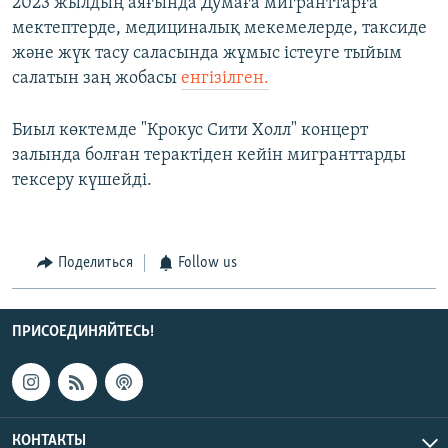
2023 жылдың аяғында Думаға мигранттарға
мектептерде, медициналық мекемелерде, таксиде
және жүк тасу саласында жұмыс істеуге тыйым
салатын заң жобасы
енгізілген.
Биыл көктемде "Крокус Сити Холл" концерт
залында болған терактіден кейін мигранттарды
тексеру күшейді.
Поделиться
Follow us
ПРИСОЕДИНЯЙТЕСЬ!
КОНТАКТЫ